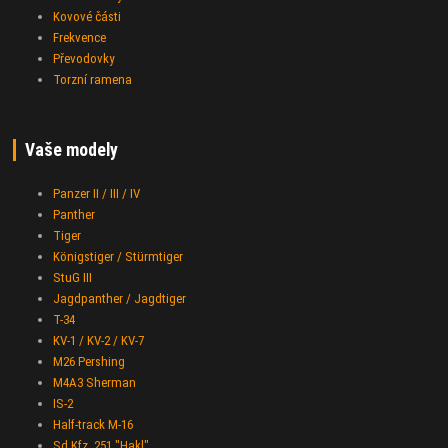
Kovové části
Frekvence
Převodovky
Torzní ramena
Vaše modely
Panzer II / III / IV
Panther
Tiger
Königstiger / Stürmtiger
StuG III
Jagdpanther / Jagdtiger
T-34
KV-1 / KV-2 / KV-7
M26 Pershing
M4A3 Sherman
IS-2
Half-track M-16
Sd.Kfz. 251 "Hakl"