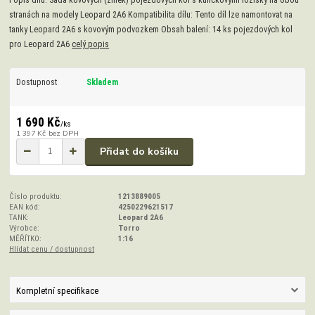
Popis dílu: Sada kovových (zinek) pojezdových kol s kuličkovými ložisky na obou
stranách na modely Leopard 2A6 Kompatibilita dílu: Tento díl lze namontovat na
tanky Leopard 2A6 s kovovým podvozkem Obsah balení: 14 ks pojezdových kol
pro Leopard 2A6
celý popis
Dostupnost
Skladem
1 690 Kč
/
ks
1 397 Kč
bez DPH
Přidat do košíku
Číslo produktu:
1213889005
EAN kód:
4250229621517
TANK:
Leopard 2A6
Výrobce:
Torro
MĚŘÍTKO:
1:16
Hlídat cenu / dostupnost
Kompletní specifikace