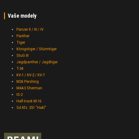
Vaše modely
Panzer II / III / IV
Panther
Tiger
Königstiger / Stürmtiger
StuG III
Jagdpanther / Jagdtiger
T-34
KV-1 / KV-2 / KV-7
M26 Pershing
M4A3 Sherman
IS-2
Half-track M-16
Sd.Kfz. 251 "Hakl"