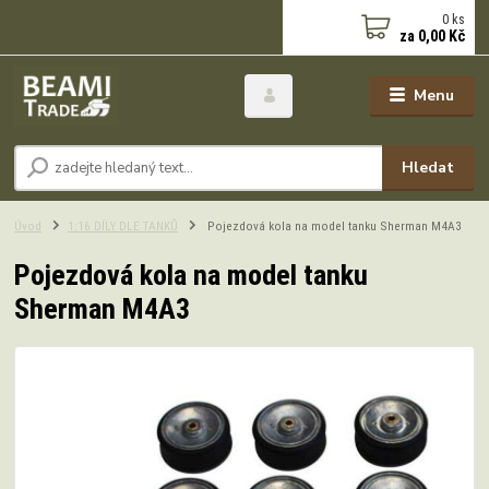
0
ks
za
0,00 Kč
Menu
Hledat
Úvod
1:16 DÍLY DLE TANKŮ
Pojezdová kola na model tanku Sherman M4A3
Pojezdová kola na model tanku
Sherman M4A3