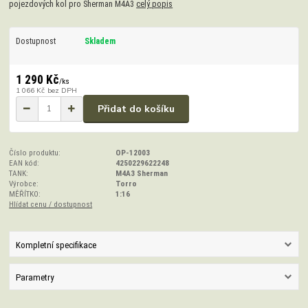
pojezdových kol pro Sherman M4A3
celý popis
Dostupnost
Skladem
1 290 Kč
/
ks
1 066 Kč
bez DPH
Přidat do košíku
Číslo produktu:
OP-12003
EAN kód:
4250229622248
TANK:
M4A3 Sherman
Výrobce:
Torro
MĚŘÍTKO:
1:16
Hlídat cenu / dostupnost
Kompletní specifikace
Parametry