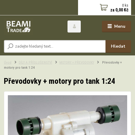
0
ks
za
0,00 Kč
Menu
Hledat
Úvod
DÍLY A PŘÍSLUŠENSTVÍ
MOTORY + PŘEVODOVKY
Převodovky +
motory pro tank 1:24
Převodovky + motory pro tank 1:24