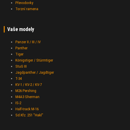
Převodovky
Torzní ramena
Vaše modely
Panzer II / III / IV
Panther
Tiger
Königstiger / Stürmtiger
StuG III
Jagdpanther / Jagdtiger
T-34
KV-1 / KV-2 / KV-7
M26 Pershing
M4A3 Sherman
IS-2
Half-track M-16
Sd.Kfz. 251 "Hakl"