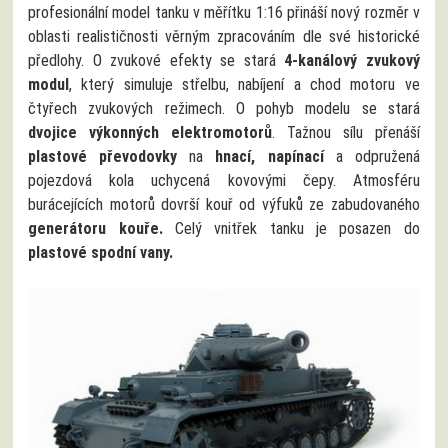
profesionální model tanku v měřítku 1:16 přináší nový rozměr v
oblasti realističnosti věrným zpracováním dle své historické
předlohy. O zvukové efekty se stará
4-kanálový zvukový
modul
, který simuluje střelbu, nabíjení a chod motoru ve
čtyřech zvukových režimech. O pohyb modelu se stará
dvojice výkonných elektromotorů
. Tažnou sílu přenáší
plastové převodovky
na
hnací, napínací
a odpružená
pojezdová kola uchycená kovovými čepy. Atmosféru
burácejících motorů dovrší kouř od výfuků ze zabudovaného
generátoru kouře.
Celý vnitřek tanku je posazen do
plastové spodní vany.