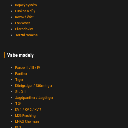
Bojový systém
Funkce a díly
Kovové části
Frekvence
Převodovky
Torzní ramena
Vaše modely
Panzer II / III / IV
Panther
Tiger
Königstiger / Stürmtiger
StuG III
Jagdpanther / Jagdtiger
T-34
KV-1 / KV-2 / KV-7
M26 Pershing
M4A3 Sherman
IS-2