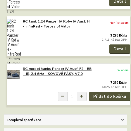
Detail
RC tank 1:24 Panzer IV Kpfw IV Ausf. H
Není skladem
- InfraRed - Forces of Valor
3 290 Kč
/
ks
2 719 Kč
bez DPH
Detail
RC model tanku Panzer IV Ausf. F2 - BB
Skladem
+ IR, 2.4 GHz - KOVOVÉ PÁSY, V7.0
7 290 Kč
/
ks
6 025 Kč
bez DPH
Přidat do košíku
Kompletní specifikace