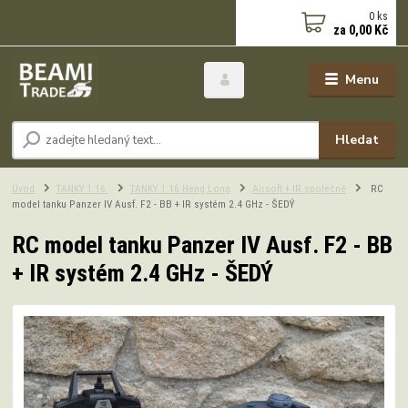
0
ks
za
0,00 Kč
Menu
Hledat
Úvod
TANKY 1:16
TANKY 1:16 Heng Long
Airsoft + IR společně
RC
model tanku Panzer IV Ausf. F2 - BB + IR systém 2.4 GHz - ŠEDÝ
RC model tanku Panzer IV Ausf. F2 - BB
+ IR systém 2.4 GHz - ŠEDÝ