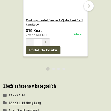
Zvukový modul (verze 1.0) do tanků - 1
Ocelová př
kanálový
výstupní h
310 Kč
840 Kč
/
ks
/
s
Skladem
256 Kč
bez DPH
694 Kč
bez
Přidat do košíku
Přidat 
Zboží zařazeno v kategoriích
TANKY 1:16
TANKY 1:16 Heng Long
Airsoft + IR společně