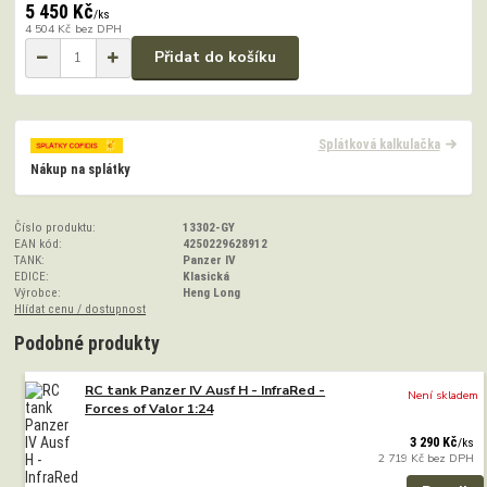
5 450 Kč
/
ks
4 504 Kč
bez DPH
Přidat do košíku
Splátková kalkulačka
Nákup na splátky
Číslo produktu:
13302-GY
EAN kód:
4250229628912
TANK:
Panzer IV
EDICE:
Klasická
Výrobce:
Heng Long
Hlídat cenu / dostupnost
Podobné produkty
RC tank Panzer IV Ausf H - InfraRed -
Není skladem
Forces of Valor 1:24
3 290 Kč
/
ks
2 719 Kč
bez DPH