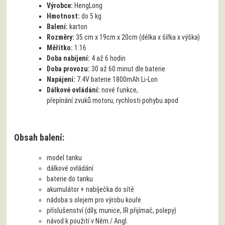
Výrobce:
HengLong
Hmotnost:
do 5 kg
Balení:
karton
Rozměry:
35 cm x 19cm x 20cm (délka x šířka x výška)
Měřítko:
1:16
Doba nabíjení:
4 až 6 hodin
Doba provozu:
30 až 60 minut dle baterie
Napájení:
7.4V baterie 1800mAh Li-Lon
Dálkové ovládání:
nové funkce,
přepínání zvuků motoru, rychlosti pohybu apod
Obsah balení:
model tanku
dálkové ovládání
baterie do tanku
akumulátor + nabíječka do sítě
nádoba s olejem pro výrobu kouře
příslušenství (díly, munice, IR přijímač, polepy)
návod k použití v Něm./ Angl.