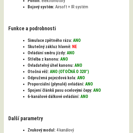
Pohon:
elektromotory
Bojový systém:
Airsoft + IR systém
Funkce a podrobnosti
Simulace zpětného rázu:
ANO
Skutečný zákluz hlavně:
NE
Ovládání směru jízdy:
ANO
Střelba z kanonu:
ANO
Ovladatelný úhel kanonu:
ANO
Otočná věž:
ANO (OTOČNÁ O 320°)
Odpružená pojezdová kola:
ANO
Proporciální (plynulé) ovládání:
ANO
Spojení článků pasu ocelovými čepy:
ANO
6-kanálové dálkové ovládání:
ANO
Další parametry
Zvukový modul:
4 kanálový