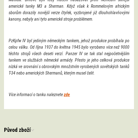
americké tanky M3 a Sherman. Když však k Rommelovým africkým
sborům dorazily novější verze čtyřek, vyzbrojené již dlouhohlavňovými
kanony, nebyly ani tyto americké stroje problémem.
PzKpfw IV byl jediným německým tankem, jehož produkce probíhala po
celou válku. Od října 1937 do května 1945 bylo vyrobeno více než 9000
těchto strojů všech deseti verzí. Panzer IV se tak stal nejpočetnějším
tankem ve službách německé armády. Přesto je jeho celková produkce
nízká ve srovnání s obrovským množstvím vyrobených sovětských tanků
T-34 nebo amerických Shermanů, kterým musel čelit.
Více informací o tanku naleznete
zde
Původ zboží