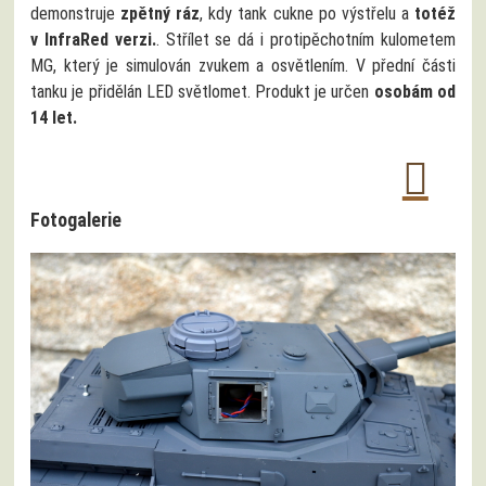
demonstruje
zpětný ráz
, kdy tank cukne po výstřelu a
totéž
v InfraRed verzi.
. Střílet se dá i protipěchotním kulometem
MG, který je simulován zvukem a osvětlením. V přední části
tanku je přidělán LED světlomet. Produkt je určen
osobám od
14 let.
Fotogalerie