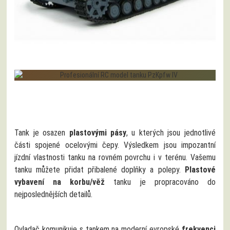
Tank je osazen
plastovými pásy
, u kterých jsou jednotlivé
části spojené ocelovými čepy. Výsledkem jsou impozantní
jízdní vlastnosti tanku na rovném povrchu i v terénu. Vašemu
tanku můžete přidat přibalené doplňky a polepy.
Plastové
vybavení na korbu/věž
tanku je propracováno do
nejposlednějších detailů.
Ovladač komunikuje s tankem na moderní evropské
frekvenci