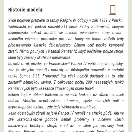
Historie modelu:
Svoji bojovou premiéru si tanky PzKpfw IV odbyly v září 1939 v Polsku.
Wehrmacht jich tenkrát nasadil 211 kusů. Žádný z obrněnců, kterými
disponovala polská armáda se nemohl německému stroji rovnat.
Jediného vážného protivníka pro tyto tanky na tomto válčišti tedy
představovalo klasické dělostřelectvo. Během celé polské kampaně
ztratili Němci pouhých 19 tanků Panzer IV, když počítáme pouze stroje,
které byly zničeny skutečně nenávratně.
Rovněž o rok později ve Francii slavil Panzer IV velké bojové úspěchy.
Zde již ale jeho posádky narazily na důstojného protivníka v podobě
tanku Somua S-35. Francouzi jich však neměli dostatek na to, aby
zastavili německou lavinu. Z celkového počtu 290 nasazených tanků
Panzer IV jich bylo ve Francii ztraceno jen okolo třiceti.
Během bojů v oblasti Balkánu se němečtí tankisté už vůbec nemuseli
obávat žádného nepřátelského obrněnce, spíše minových polí a
neprostupného terénu. I zde tedy Wehrmacht triumfoval.
Jako dostačující zbraň se jevil Panzer IV rovněž na africké půdě. Ani ve
své krátkohlavňové podobě neměl problémy s ničením všech
nasazených britských strojů, snad až na silně pancéřovaný tank
Matilda. Britové byli tedy nuceni nasazovat proti Němcům silnější