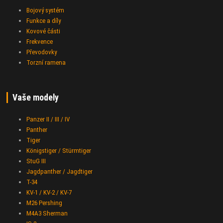
Bojový systém
Funkce a díly
Kovové části
Frekvence
Převodovky
Torzní ramena
Vaše modely
Panzer II / III / IV
Panther
Tiger
Königstiger / Stürmtiger
StuG III
Jagdpanther / Jagdtiger
T-34
KV-1 / KV-2 / KV-7
M26 Pershing
M4A3 Sherman