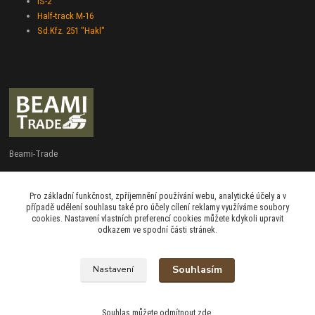
IS-2
Half-track M-16
Sd.Kfz. 251 "Hakl"
Beami-Trade
+420 775 427 778
Pro základní funkčnost, zpříjemnění používání webu, analytické účely a v
Po - Pá 9:00 - 16:00
případě udělení souhlasu také pro účely cílení reklamy využíváme soubory
cookies. Nastavení vlastních preferencí cookies můžete kdykoli upravit
admin@beami-trade.cz
odkazem ve spodní části stránek.
Souhlasím
Nastavení
beami & coshboy © 2007-2026
Souhlas můžete odmítnout
zde
.