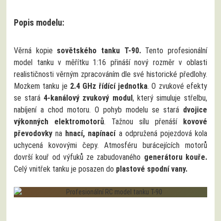
Popis modelu:
Věrná kopie
sovětského tanku T-90.
Tento profesionální
model tanku v měřítku 1:16 přináší nový rozměr v oblasti
realističnosti věrným zpracováním dle své historické předlohy.
Mozkem tanku je
2.4 GHz řídící jednotka
. O zvukové efekty
se stará
4-kanálový zvukový modul
, který simuluje střelbu,
nabíjení a chod motoru. O pohyb modelu se stará
dvojice
výkonných elektromotorů
. Tažnou sílu přenáší
kovové
převodovky
na
hnací, napínací
a odpružená pojezdová kola
uchycená kovovými čepy. Atmosféru burácejících motorů
dovrší kouř od výfuků ze zabudovaného
generátoru kouře.
Celý vnitřek tanku je posazen do
plastové spodní vany.