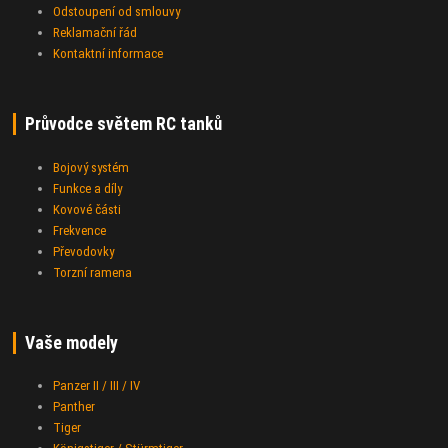
Odstoupení od smlouvy
Reklamační řád
Kontaktní informace
Průvodce světem RC tanků
Bojový systém
Funkce a díly
Kovové části
Frekvence
Převodovky
Torzní ramena
Vaše modely
Panzer II / III / IV
Panther
Tiger