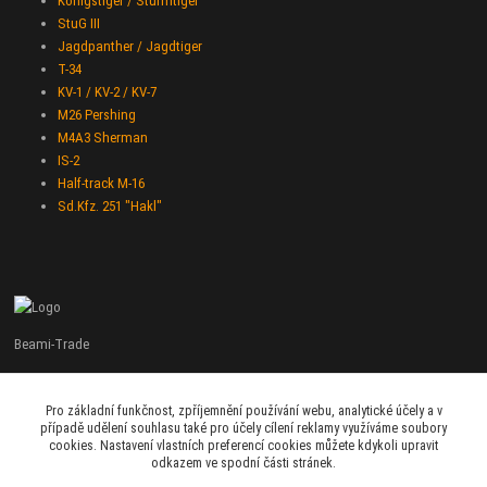
Königstiger / Stürmtiger
StuG III
Jagdpanther / Jagdtiger
T-34
KV-1 / KV-2 / KV-7
M26 Pershing
M4A3 Sherman
IS-2
Half-track M-16
Sd.Kfz. 251 "Hakl"
Beami-Trade
+420 775 427 778
Pro základní funkčnost, zpříjemnění používání webu, analytické účely a v
Po - Pá 9:00 - 16:00
případě udělení souhlasu také pro účely cílení reklamy využíváme soubory
cookies. Nastavení vlastních preferencí cookies můžete kdykoli upravit
admin@beami-trade.cz
odkazem ve spodní části stránek.