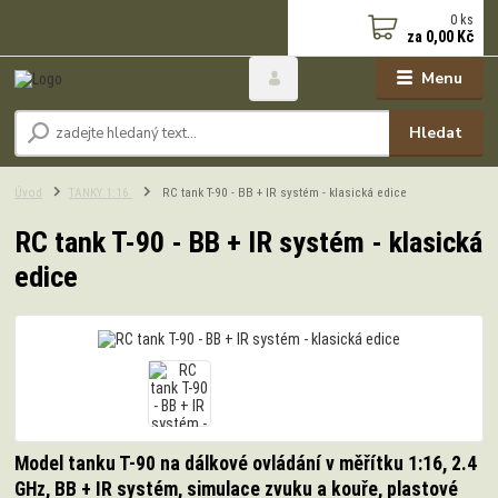
0
ks
za
0,00 Kč
Menu
Hledat
Úvod
TANKY 1:16
RC tank T-90 - BB + IR systém - klasická edice
RC tank T-90 - BB + IR systém - klasická
edice
Model tanku T-90 na dálkové ovládání v měřítku 1:16, 2.4
GHz, BB + IR systém, simulace zvuku a kouře, plastové