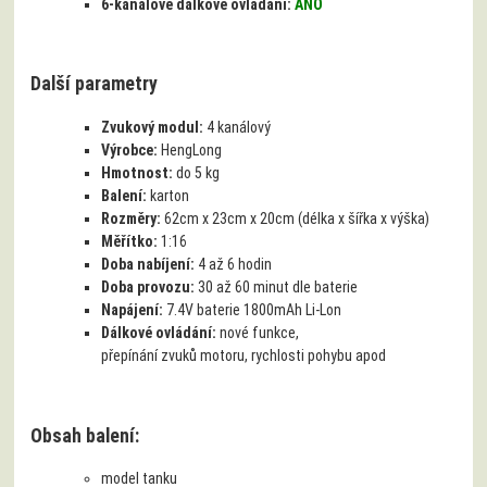
6-kanálové dálkové ovládání:
ANO
Další parametry
Zvukový modul:
4 kanálový
Výrobce:
HengLong
Hmotnost:
do 5 kg
Balení:
karton
Rozměry:
62cm x 23cm x 20cm (délka x šířka x výška)
Měřítko:
1:16
Doba nabíjení:
4 až 6 hodin
Doba provozu:
30 až 60 minut dle baterie
Napájení:
7.4V baterie 1800mAh Li-Lon
Dálkové ovládání:
nové funkce,
přepínání zvuků motoru, rychlosti pohybu apod
Obsah balení:
model tanku