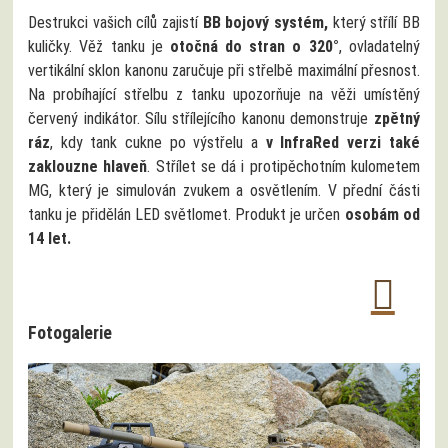
Destrukci vašich cílů zajistí
BB bojový systém,
který střílí BB
kuličky. Věž tanku je
otočná do stran o 320°
, ovladatelný
vertikální sklon kanonu zaručuje při střelbě maximální přesnost.
Na probíhající střelbu z tanku upozorňuje na věži umístěný
červený indikátor. Sílu střílejícího kanonu demonstruje
zpětný
ráz
, kdy tank cukne po výstřelu a
v InfraRed verzi také
zaklouzne hlaveň
. Střílet se dá i protipěchotním kulometem
MG, který je simulován zvukem a osvětlením. V přední části
tanku je přidělán LED světlomet. Produkt je určen
osobám od
14 let.
Fotogalerie