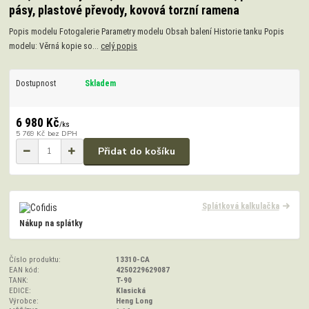
pásy, plastové převody, kovová torzní ramena
Popis modelu Fotogalerie Parametry modelu Obsah balení Historie tanku Popis
modelu: Věrná kopie so...
celý popis
Dostupnost
Skladem
6 980 Kč
/
ks
5 769 Kč
bez DPH
Přidat do košíku
Splátková kalkulačka
Nákup na splátky
Číslo produktu:
13310-CA
EAN kód:
4250229629087
TANK:
T-90
EDICE:
Klasická
Výrobce:
Heng Long