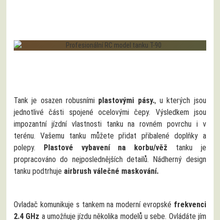
Tank je osazen robusními
plastovými pásy.
, u kterých jsou
jednotlivé části spojené ocelovými čepy. Výsledkem jsou
impozantní jízdní vlastnosti tanku na rovném povrchu i v
terénu. Vašemu tanku můžete přidat přibalené doplňky a
polepy.
Plastové vybavení na korbu/věž
tanku je
propracováno do nejposlednějších detailů. Nádherný design
tanku podtrhuje
airbrush válečné maskování.
Ovladač komunikuje s tankem na moderní evropské
frekvenci
2.4 GHz
a umožňuje jízdu několika modelů u sebe. Ovládáte jím