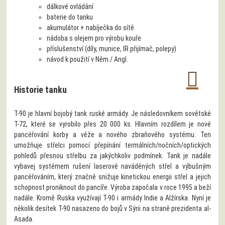
dálkové ovládání
baterie do tanku
akumulátor + nabíječka do sítě
nádoba s olejem pro výrobu kouře
příslušenství (díly, munice, IR přijímač, polepy)
návod k použití v Něm./ Angl.
Historie tanku
T-90 je hlavní bojobý tank ruské armády. Je následovníkem sovětské
T-72, které se vyrobilo přes 20 000 ks. Hlavním rozdílem je nové
pancéřování korby a věže a nového zbraňového systému. Ten
umožňuje střelci pomocí přepínání termálních/nočních/optických
pohledů přesnou střelbu za jakýchkoliv podmínek. Tank je nadále
vybavej systémem rušení laserově naváděných střel a výbušným
pancéřováním, který značně snižuje kinetickou energii střel a jejich
schopnost proniknout do pancíře. Výroba započala v roce 1995 a beží
nadále. Kromě Ruska využívají T-90 i armády Indie a Alžírska. Nyní je
několik desítek T-90 nasazeno do bojů v Sýrii na straně prezidenta al-
Asada.