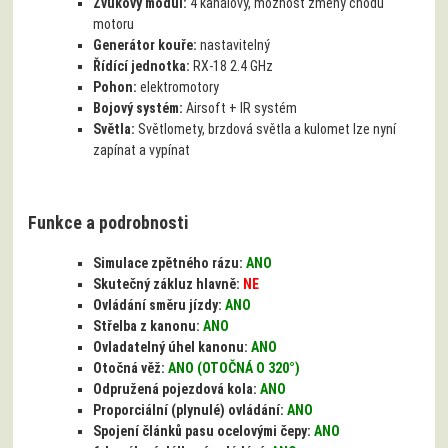
Zvukový modul:
4 kanálový, možnost změny chodu
motoru
Generátor kouře:
nastavitelný
Řídící jednotka:
RX-18 2.4 GHz
Pohon:
elektromotory
Bojový systém:
Airsoft + IR systém
Světla:
Světlomety, brzdová světla a kulomet lze nyní
zapínat a vypínat
Funkce a podrobnosti
Simulace zpětného rázu:
ANO
Skutečný zákluz hlavně:
NE
Ovládání směru jízdy:
ANO
Střelba z kanonu:
ANO
Ovladatelný úhel kanonu:
ANO
Otočná věž:
ANO (OTOČNÁ O 320°)
Odpružená pojezdová kola:
ANO
Proporciální (plynulé) ovládání:
ANO
Spojení článků pasu ocelovými čepy:
ANO