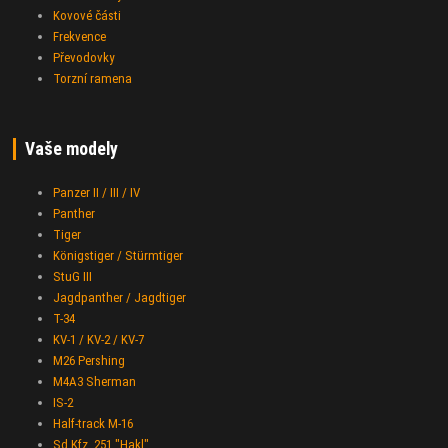
Kovové části
Frekvence
Převodovky
Torzní ramena
Vaše modely
Panzer II / III / IV
Panther
Tiger
Königstiger / Stürmtiger
StuG III
Jagdpanther / Jagdtiger
T-34
KV-1 / KV-2 / KV-7
M26 Pershing
M4A3 Sherman
IS-2
Half-track M-16
Sd.Kfz. 251 "Hakl"