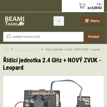
0
ks
za
0,00 Kč
Menu
Hledat
Úvod
1:16 DÍLY DLE TANKŮ
Řídící jednotka 2.4 GHz + NOVÝ ZVUK - Leopard
Řídící jednotka 2.4 GHz + NOVÝ ZVUK -
Leopard