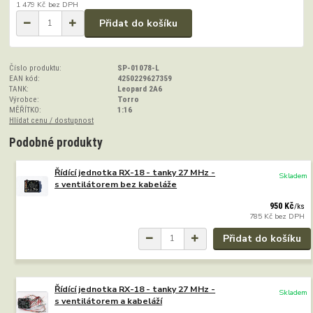
1 479 Kč
bez DPH
Přidat do košíku
Číslo produktu:
SP-01078-L
EAN kód:
4250229627359
TANK:
Leopard 2A6
Výrobce:
Torro
MĚŘÍTKO:
1:16
Hlídat cenu / dostupnost
Podobné produkty
Řídící jednotka RX-18 - tanky 27 MHz -
Skladem
s ventilátorem bez kabeláže
950 Kč
/
ks
785 Kč
bez DPH
Přidat do košíku
Řídící jednotka RX-18 - tanky 27 MHz -
Skladem
s ventilátorem a kabeláží