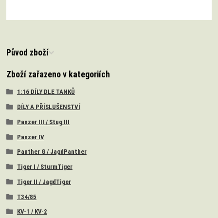
Původ zboží
Zboží zařazeno v kategoriích
1:16 DÍLY DLE TANKŮ
DÍLY A PŘÍSLUŠENSTVÍ
Panzer III / Stug III
Panzer IV
Panther G / JagdPanther
Tiger I / SturmTiger
Tiger II / JagdTiger
T34/85
KV-1 / KV-2