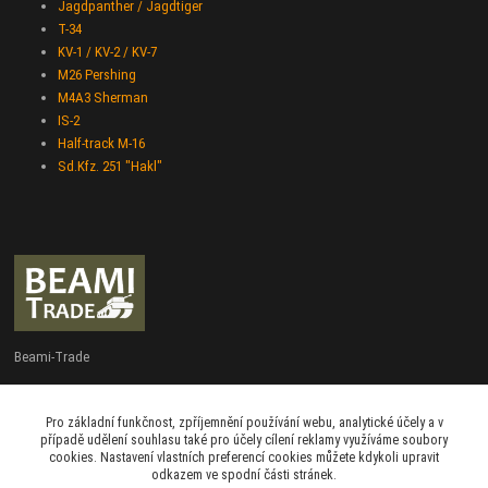
Jagdpanther / Jagdtiger
T-34
KV-1 / KV-2 / KV-7
M26 Pershing
M4A3 Sherman
IS-2
Half-track M-16
Sd.Kfz. 251 "Hakl"
Beami-Trade
+420 775 427 778
Pro základní funkčnost, zpříjemnění používání webu, analytické účely a v
Po - Pá 9:00 - 16:00
případě udělení souhlasu také pro účely cílení reklamy využíváme soubory
cookies. Nastavení vlastních preferencí cookies můžete kdykoli upravit
admin@beami-trade.cz
odkazem ve spodní části stránek.