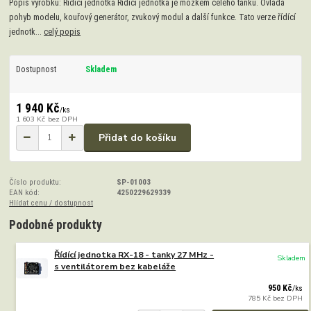
Popis výrobku: Řídící jednotka Řídící jednotka je mozkem celého tanku. Ovládá
pohyb modelu, kouřový generátor, zvukový modul a další funkce. Tato verze řídící
jednotk...
celý popis
Dostupnost
Skladem
1 940 Kč
/
ks
1 603 Kč
bez DPH
Přidat do košíku
Číslo produktu:
SP-01003
EAN kód:
4250229629339
Hlídat cenu / dostupnost
Podobné produkty
Řídící jednotka RX-18 - tanky 27 MHz -
Skladem
s ventilátorem bez kabeláže
950 Kč
/
ks
785 Kč
bez DPH