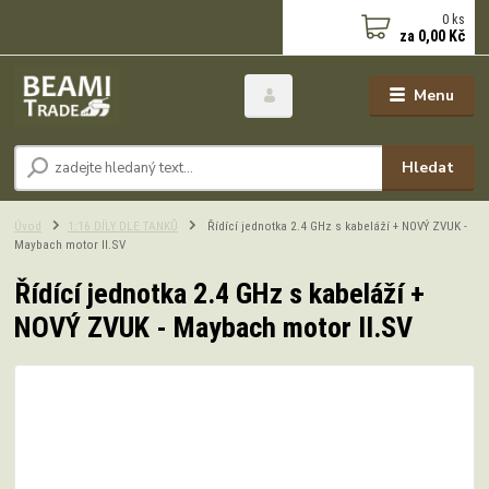
0
ks
za
0,00 Kč
Menu
Hledat
Úvod
1:16 DÍLY DLE TANKŮ
Řídící jednotka 2.4 GHz s kabeláží + NOVÝ ZVUK -
Maybach motor II.SV
Řídící jednotka 2.4 GHz s kabeláží +
NOVÝ ZVUK - Maybach motor II.SV