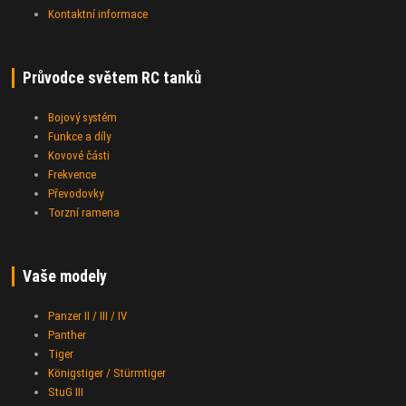
Kontaktní informace
Průvodce světem RC tanků
Bojový systém
Funkce a díly
Kovové části
Frekvence
Převodovky
Torzní ramena
Vaše modely
Panzer II / III / IV
Panther
Tiger
Königstiger / Stürmtiger
StuG III