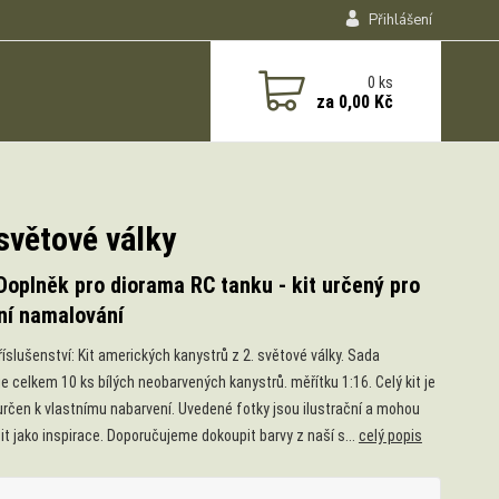
Přihlášení
0
ks
za
0,00 Kč
světové války
Doplněk pro diorama RC tanku - kit určený pro
ní namalování
říslušenství: Kit amerických kanystrů z 2. světové války. Sada
e celkem 10 ks bílých neobarvených kanystrů. měřítku 1:16. Celý kit je
určen k vlastnímu nabarvení. Uvedené fotky jsou ilustrační a mohou
it jako inspirace. Doporučujeme dokoupit barvy z naší s...
celý popis