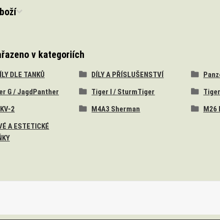
boží
ařazeno v kategoriích
DÍLY DLE TANKŮ
DÍLY A PŘÍSLUŠENSTVÍ
Panzer
er G / JagdPanther
Tiger I / SturmTiger
Tiger
 KV-2
M4A3 Sherman
M26 
É A ESTETICKÉ
ŇKY