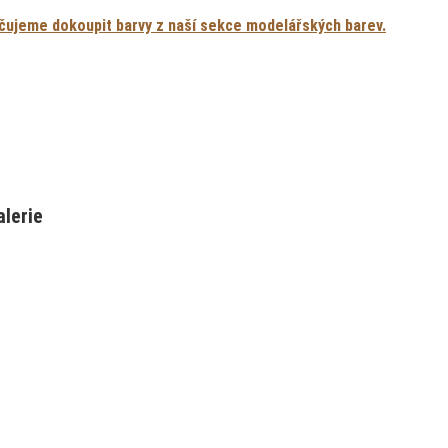
ujeme dokoupit barvy z naší sekce modelářských barev.
alerie