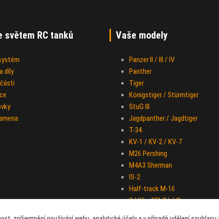
e světem RC tanků
Vaše modely
 systém
Panzer II / III / IV
 díly
Panther
části
Tiger
ce
Königstiger / Stürmtiger
ovky
StuG III
ramena
Jagdpanther / Jagdtiger
T-34
KV-1 / KV-2 / KV-7
M26 Pershing
M4A3 Sherman
IS-2
Half-track M-16
Sd.Kfz. 251 "Hakl"
ost, zpříjemnění používání webu, analytické účely a v případě udělení souhlasu t