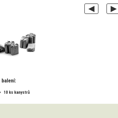
◀
▶
 balení:
10 ks kanystrů