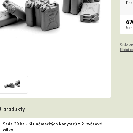
Dos
67
554
Číslo pr
Hlídat c
 produkty
Sada 20 ks - Kit německých kanystrů z 2. světové
války