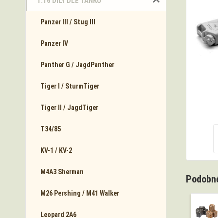
1:16 DÍLY DLE TANKŮ
Panzer III / Stug III
Panzer IV
Panther G / JagdPanther
Tiger I / SturmTiger
Tiger II / JagdTiger
T34/85
KV-1 / KV-2
M4A3 Sherman
Podobné
M26 Pershing / M41 Walker
Leopard 2A6