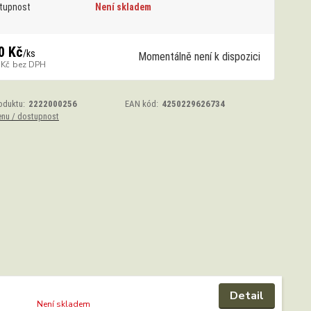
tupnost
Není skladem
0 Kč
/
ks
Momentálně není k dispozici
 Kč
bez DPH
oduktu:
2222000256
EAN kód:
4250229626734
enu / dostupnost
Detail
Není skladem