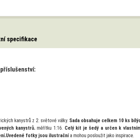
ní specifikace
příslušenství:
ických kanystrů z 2. světové války.
Sada obsahuje celkem 10 ks bílý
vených kanystrů.
měřítku 1:16.
Celý kit je šedý a určen k vlastní
ní.
Uvedené fotky jsou ilustrační
a mohou posloužit jako inspirace.