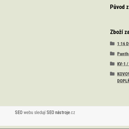
Původ z
Zboží z
1:16 
Panth
KV-1 /
KOVOV
DOPL
SEO
webu sledují
SEO nástroje
.cz