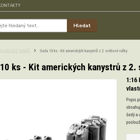
KONTAKTY
Hledat
:16 DÍLY DLE TANKŮ
Sada 10 ks - Kit amerických kanystrů z 2. světové války
10 ks - Kit amerických kanystrů z 2. 
1:16 
vlast
Popis p
obsahuj
šedý a 
poslouž