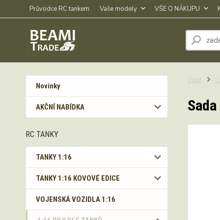
Průvodce RC tankem
Vaše modely
VŠE O NÁKUPU
Úvod
1
Novinky
Sada 
AKČNÍ NABÍDKA
RC TANKY
TANKY 1:16
TANKY 1:16 KOVOVÉ EDICE
VOJENSKÁ VOZIDLA 1:16