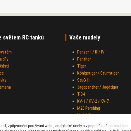
e světem RC tanků
Vaše modely
 systém
Panzer II / III / IV
 díly
Panther
části
Tiger
ce
Königstiger / Stürmtiger
ovky
StuG III
ramena
Jagdpanther / Jagdtiger
T-34
KV-1 / KV-2 / KV-7
M26 Pershing
M4A3 Sherman
IS-2
ost, zpříjemnění používání webu, analytické účely a v případě udělení souhlasu t
Half-track M-16