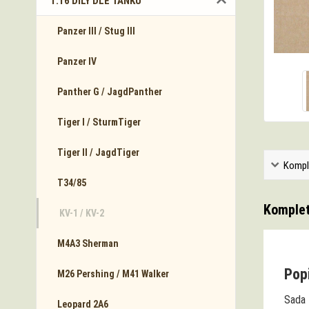
1:16 DÍLY DLE TANKŮ
Panzer III / Stug III
Panzer IV
Panther G / JagdPanther
Tiger I / SturmTiger
Tiger II / JagdTiger
Kompl
T34/85
Komplet
KV-1 / KV-2
M4A3 Sherman
Popi
M26 Pershing / M41 Walker
Sada
Leopard 2A6