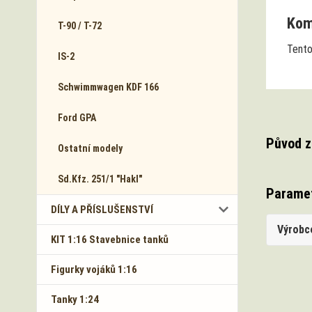
Komp
T-90 / T-72
Tento
IS-2
Schwimmwagen KDF 166
Ford GPA
Původ z
Ostatní modely
Sd.Kfz. 251/1 "Hakl"
Parame
DÍLY A PŘÍSLUŠENSTVÍ
Výrobc
KIT 1:16 Stavebnice tanků
Figurky vojáků 1:16
Tanky 1:24