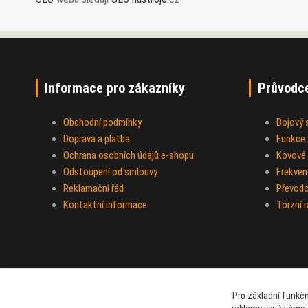
Informace pro zákazníky
Průvodc
Obchodní podmínky
Bojový
Doprava a platba
Funkce a
Ochrana osobních údajů e-shopu
Kovové 
Odstoupení od smlouvy
Frekven
Reklamační řád
Převod
Kontaktní informace
Torzní 
Pro základní funkčn