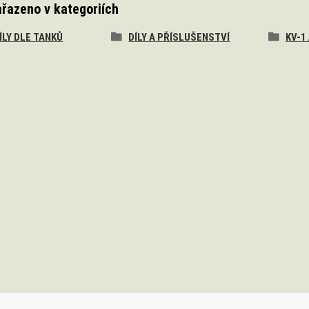
ařazeno v kategoriích
DÍLY DLE TANKŮ
DÍLY A PŘÍSLUŠENSTVÍ
KV-1 