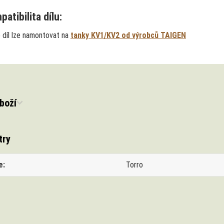
atibilita dílu:
 díl lze namontovat na
tanky KV1/KV2 od výrobců TAIGEN
boží
try
e
Torro