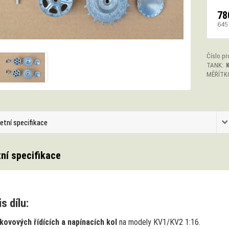
78
645
Číslo pr
TANK:
K
MĚŘÍTK
etní specifikace
ní specifikace
s dílu:
kovových řídících a napínacích kol
na modely KV1/KV2 1:16.