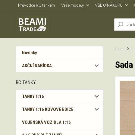
Průvodce RC tankem
Vaše modely
VŠE O NÁKUPU
Úvod
1
Novinky
Sada 
AKČNÍ NABÍDKA
RC TANKY
TANKY 1:16
TANKY 1:16 KOVOVÉ EDICE
VOJENSKÁ VOZIDLA 1:16