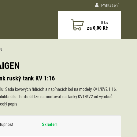
Přihlášení
0
ks
za
0,00 Kč
EN
TAIGEN
nk ruský tank KV 1:16
ílu: Sada kovových řídících a napínacích kol na modely KV1/KV2 1:16.
bilita dílu: Tento díl lze namontovat na tanky KV1/KV2 od výrobců
celý popis
tupnost
Skladem