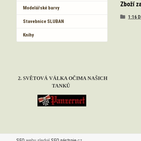
Zboží z
Modelářské barvy
1:16 
Stavebnice SLUBAN
Knihy
2. SVĚTOVÁ VÁLKA OČIMA NAŠICH
TANKŮ
SEO
webu sledují
SEO nástroje
.cz