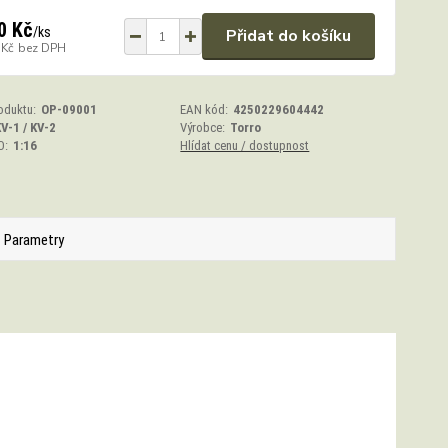
0 Kč
/
ks
Přidat do košíku
 Kč
bez DPH
oduktu:
OP-09001
EAN kód:
4250229604442
V-1 / KV-2
Výrobce:
Torro
O:
1:16
Hlídat cenu / dostupnost
Parametry