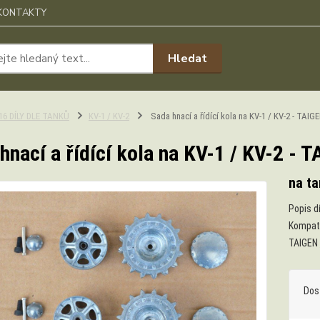
KONTAKTY
Hledat
:16 DÍLY DLE TANKŮ
KV-1 / KV-2
Sada hnací a řídící kola na KV-1 / KV-2 - TAIG
hnací a řídící kola na KV-1 / KV-2 - 
na ta
Popis d
Kompati
TAIGEN
Dos