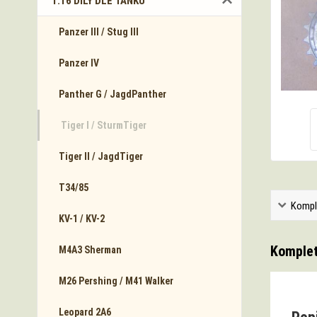
1:16 DÍLY DLE TANKŮ
Panzer III / Stug III
Panzer IV
Panther G / JagdPanther
Tiger I / SturmTiger
Tiger II / JagdTiger
T34/85
Kompl
KV-1 / KV-2
Komplet
M4A3 Sherman
M26 Pershing / M41 Walker
Leopard 2A6