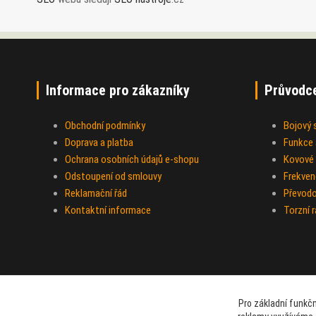
Informace pro zákazníky
Průvodc
Obchodní podmínky
Bojový
Doprava a platba
Funkce a
Ochrana osobních údajů e-shopu
Kovové 
Odstoupení od smlouvy
Frekven
Reklamační řád
Převod
Kontaktní informace
Torzní 
Pro základní funkčn