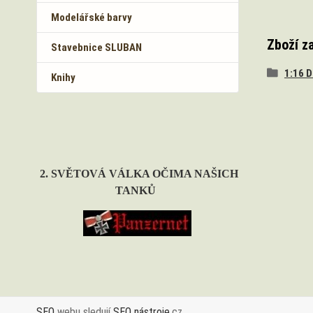
Modelářské barvy
Zboží z
Stavebnice SLUBAN
1:16 
Knihy
2. SVĚTOVÁ VÁLKA OČIMA NAŠICH
TANKŮ
SEO
webu sledují
SEO nástroje
.cz