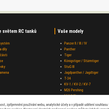
e světem RC tanků
Vaše modely
 systém
Panzer II / III / IV
 díly
Panther
části
Tiger
ce
Königstiger / Stürmtiger
ovky
StuG III
ramena
Jagdpanther / Jagdtiger
T-34
KV-1 / KV-2 / KV-7
M26 Pershing
M4A3 Sherman
IS-2
ost, zpříjemnění používání webu, analytické účely a v případě udělení souhlasu t
Half-track M-16