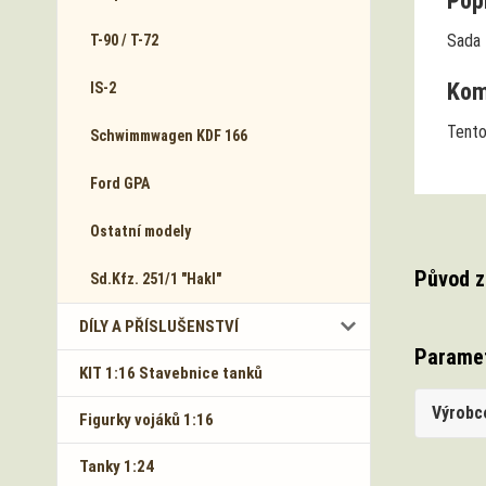
Popi
Sada
T-90 / T-72
Komp
IS-2
Tento
Schwimmwagen KDF 166
Ford GPA
Ostatní modely
Původ z
Sd.Kfz. 251/1 "Hakl"
DÍLY A PŘÍSLUŠENSTVÍ
Parame
KIT 1:16 Stavebnice tanků
Výrobc
Figurky vojáků 1:16
Tanky 1:24