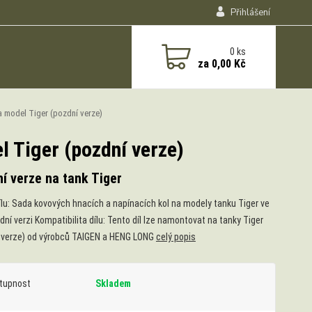
Přihlášení
0
ks
za
0,00 Kč
a model Tiger (pozdní verze)
l Tiger (pozdní verze)
í verze na tank Tiger
ílu: Sada kovových hnacích a napínacích kol na modely tanku Tiger ve
dní verzi Kompatibilita dílu: Tento díl lze namontovat na tanky Tiger
 verze) od výrobců TAIGEN a HENG LONG
celý popis
tupnost
Skladem