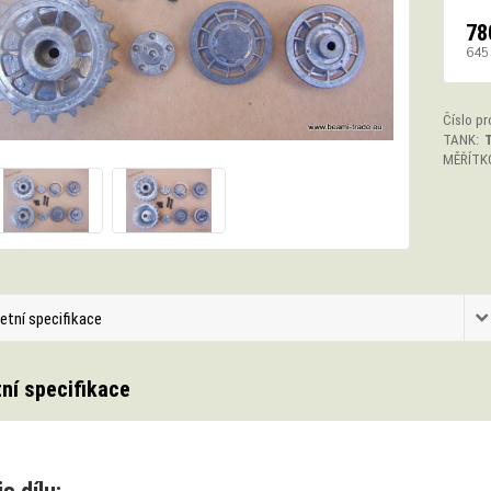
78
645
Číslo pr
TANK:
T
MĚŘÍTK
etní specifikace
ní specifikace