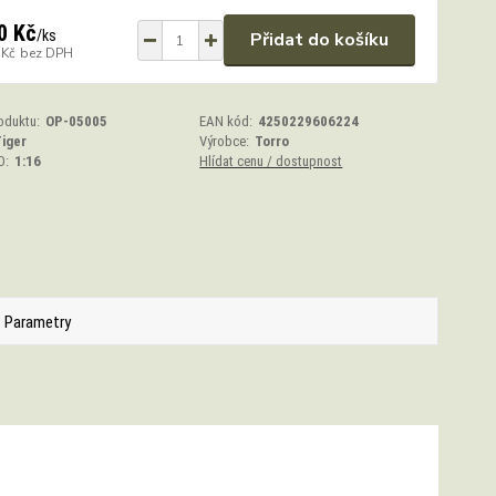
0 Kč
/
ks
Přidat do košíku
 Kč
bez DPH
oduktu:
OP-05005
EAN kód:
4250229606224
iger
Výrobce:
Torro
O:
1:16
Hlídat cenu / dostupnost
Parametry