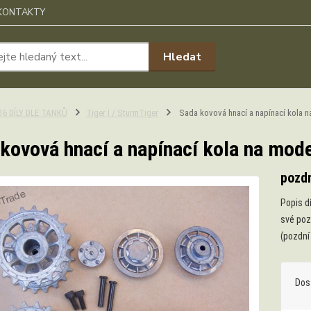
KONTAKTY
Hledat
:16 DÍLY DLE TANKŮ
Tiger I / SturmTiger
Sada kovová hnací a napínací kola n
kovová hnací a napínací kola na mode
pozdn
Popis d
své poz
(pozdní
Dos