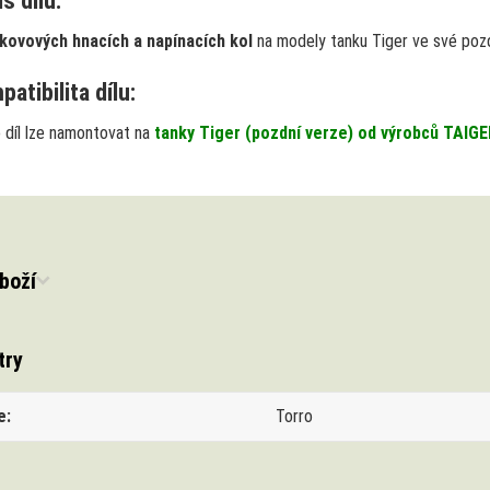
s dílu:
kovových hnacích a napínacích kol
na modely tanku Tiger ve své pozd
atibilita dílu:
 díl lze namontovat na
tanky Tiger (pozdní verze) od výrobců TAI
boží
try
e
Torro