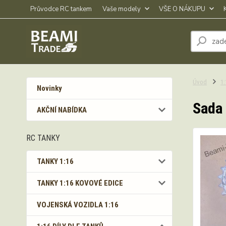
Průvodce RC tankem
Vaše modely
VŠE O NÁKUPU
Úvod
1
Novinky
Sada 
AKČNÍ NABÍDKA
RC TANKY
TANKY 1:16
TANKY 1:16 KOVOVÉ EDICE
VOJENSKÁ VOZIDLA 1:16