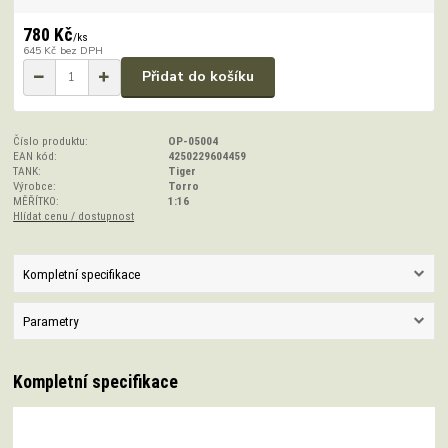
780 Kč
/
ks
645 Kč
bez DPH
Přidat do košíku
Číslo produktu:
OP-05004
EAN kód:
4250229604459
TANK:
Tiger
Výrobce:
Torro
MĚŘÍTKO:
1:16
Hlídat cenu / dostupnost
Kompletní specifikace
Parametry
Kompletní specifikace