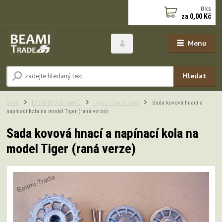
0
ks
za
0,00 Kč
Menu
Hledat
Úvod
1:16 DÍLY DLE TANKŮ
Tiger I / SturmTiger
Sada kovová hnací a
napínací kola na model Tiger (raná verze)
Sada kovová hnací a napínací kola na
model Tiger (raná verze)