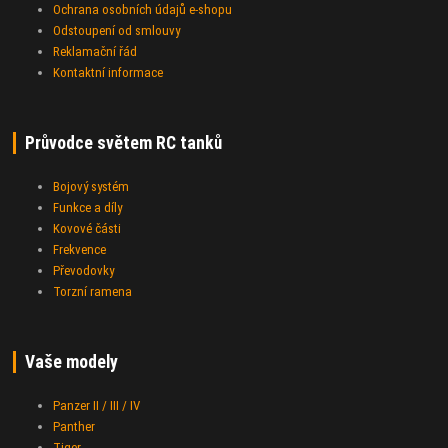
Ochrana osobních údajů e-shopu
Odstoupení od smlouvy
Reklamační řád
Kontaktní informace
Průvodce světem RC tanků
Bojový systém
Funkce a díly
Kovové části
Frekvence
Převodovky
Torzní ramena
Vaše modely
Panzer II / III / IV
Panther
Tiger