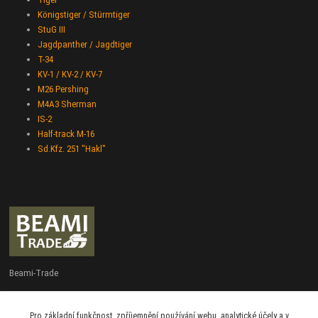
Königstiger / Stürmtiger
StuG III
Jagdpanther / Jagdtiger
T-34
KV-1 / KV-2 / KV-7
M26 Pershing
M4A3 Sherman
IS-2
Half-track M-16
Sd.Kfz. 251 "Hakl"
Beami-Trade
+420 775 427 778
Pro základní funkčnost, zpříjemnění používání webu, analytické účely a v