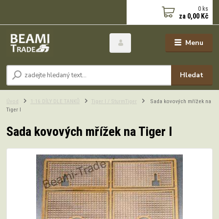
0
ks
za
0,00 Kč
Menu
Hledat
Úvod
1:16 DÍLY DLE TANKŮ
Tiger I / SturmTiger
Sada kovových mřížek na
Tiger I
Sada kovových mřížek na Tiger I