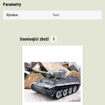
Parametry
Výrobce
Torro
Související zboží
1