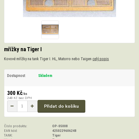
mřížky na Tiger I
Kovové mřížky na tank Tiger I. HL, Matorro nebo Taigen
celý popis
Dostupnost
Skladem
300 Kč
/
ks
248 Kč
bez DPH
Přidat do košíku
Číslo produktu:
OP-05008
EAN kód:
4250229606248
TANK:
Tiger