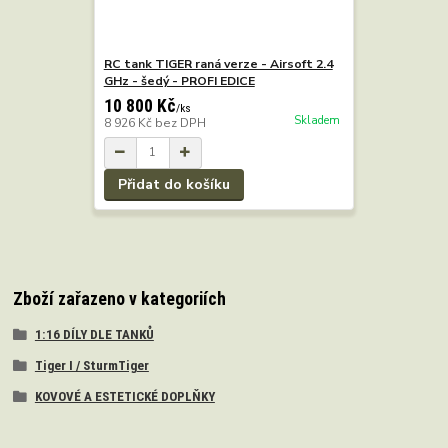
RC tank TIGER raná verze - Airsoft 2.4
GHz - šedý - PROFI EDICE
10 800 Kč
/
ks
Skladem
8 926 Kč
bez DPH
Přidat do košíku
Zboží zařazeno v kategoriích
1:16 DÍLY DLE TANKŮ
Tiger I / SturmTiger
KOVOVÉ A ESTETICKÉ DOPLŇKY