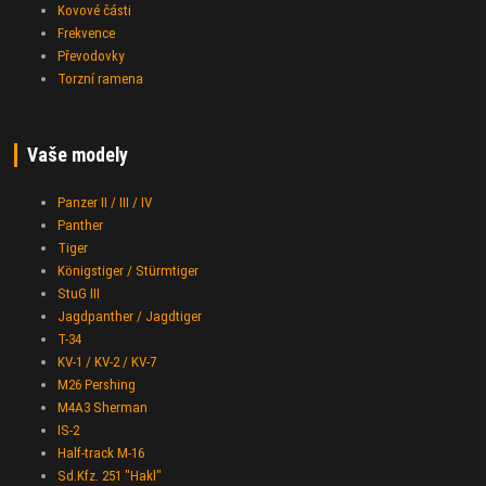
Kovové části
Frekvence
Převodovky
Torzní ramena
Vaše modely
Panzer II / III / IV
Panther
Tiger
Königstiger / Stürmtiger
StuG III
Jagdpanther / Jagdtiger
T-34
KV-1 / KV-2 / KV-7
M26 Pershing
M4A3 Sherman
IS-2
Half-track M-16
Sd.Kfz. 251 "Hakl"