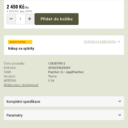
2 450 Kč
/
ks
2 025 Kč
bez DPH
Přidat do košíku
Splátková kalkulačka
Nákup na splátky
Číslo produktu:
1383879012
EAN kód:
4250229620503
TANK:
Panther G / JagdPanther
Výrobce:
Torro
MĚŘÍTKO:
1:16
Hlídat cenu / dostupnost
Kompletní specifikace
Parametry