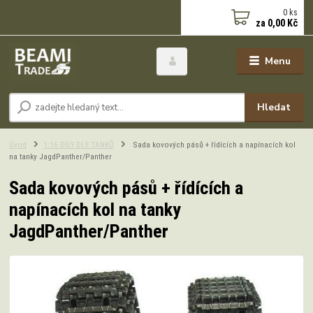
0
ks
za
0,00 Kč
Menu
Hledat
Úvod
1:16 DÍLY DLE TANKŮ
Sada kovových pásů + řídících a napínacích kol
na tanky JagdPanther/Panther
Sada kovových pásů + řídících a
napínacích kol na tanky
JagdPanther/Panther