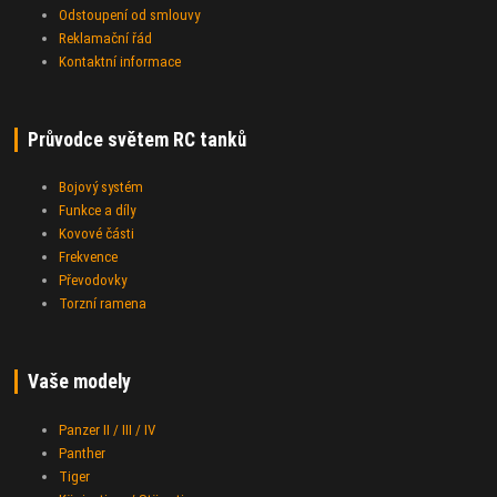
Odstoupení od smlouvy
Reklamační řád
Kontaktní informace
Průvodce světem RC tanků
Bojový systém
Funkce a díly
Kovové části
Frekvence
Převodovky
Torzní ramena
Vaše modely
Panzer II / III / IV
Panther
Tiger