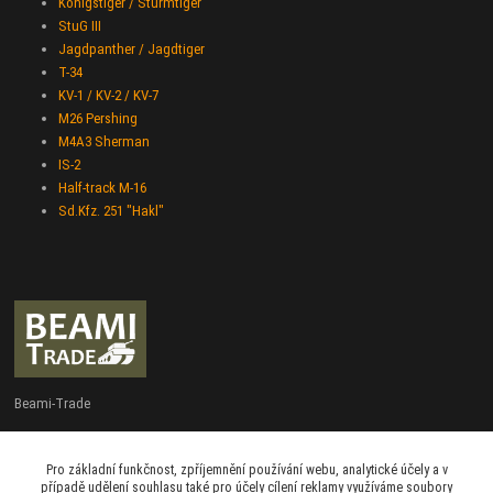
Königstiger / Stürmtiger
StuG III
Jagdpanther / Jagdtiger
T-34
KV-1 / KV-2 / KV-7
M26 Pershing
M4A3 Sherman
IS-2
Half-track M-16
Sd.Kfz. 251 "Hakl"
Beami-Trade
+420 775 427 778
Pro základní funkčnost, zpříjemnění používání webu, analytické účely a v
Po - Pá 9:00 - 16:00
případě udělení souhlasu také pro účely cílení reklamy využíváme soubory