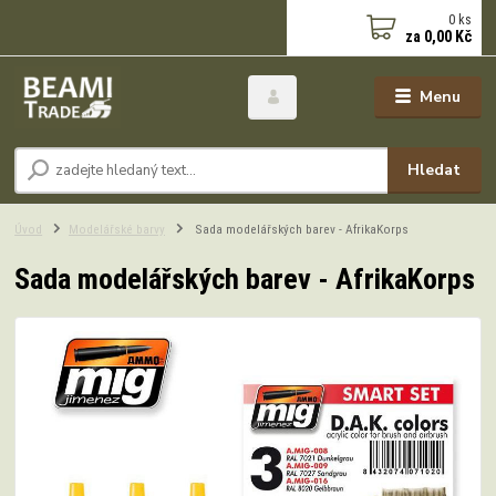
0
ks
za
0,00 Kč
Menu
Hledat
Úvod
Modelářské barvy
Sada modelářských barev - AfrikaKorps
Sada modelářských barev - AfrikaKorps