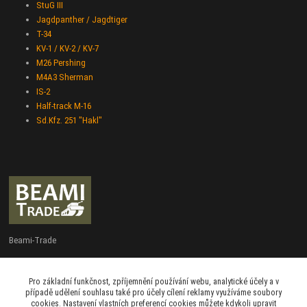
StuG III
Jagdpanther / Jagdtiger
T-34
KV-1 / KV-2 / KV-7
M26 Pershing
M4A3 Sherman
IS-2
Half-track M-16
Sd.Kfz. 251 "Hakl"
Beami-Trade
+420 775 427 778
Pro základní funkčnost, zpříjemnění používání webu, analytické účely a v
Po - Pá 9:00 - 16:00
případě udělení souhlasu také pro účely cílení reklamy využíváme soubory
cookies. Nastavení vlastních preferencí cookies můžete kdykoli upravit