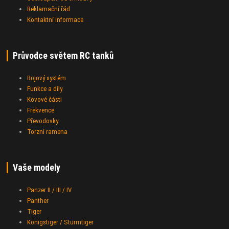
Reklamační řád
Kontaktní informace
Průvodce světem RC tanků
Bojový systém
Funkce a díly
Kovové části
Frekvence
Převodovky
Torzní ramena
Vaše modely
Panzer II / III / IV
Panther
Tiger
Königstiger / Stürmtiger