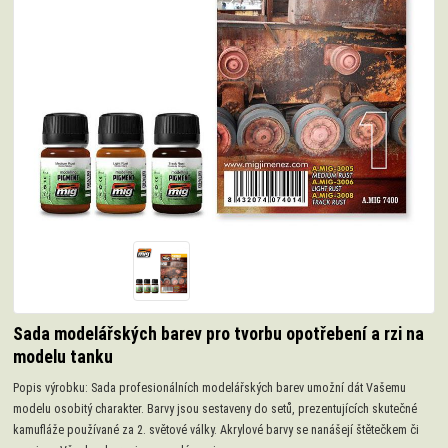
Sada modelářských barev pro tvorbu opotřebení a rzi na
modelu tanku
Popis výrobku: Sada profesionálních modelářských barev umožní dát Vašemu
modelu osobitý charakter. Barvy jsou sestaveny do setů, prezentujících skutečné
kamufláže používané za 2. světové války. Akrylové barvy se nanášejí štětečkem či