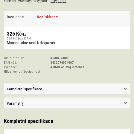
sprejem. Všechny barvy jsou...
celý popis
Dostupnost
Není skladem
325 Kč
/
ks
269 Kč
bez DPH
Momentálně není k dispozici
Číslo produktu:
A.MIG-7400
EAN kód:
8432074074007
Výrobce:
AMMO of Mig Jimenez
Hlídat cenu / dostupnost
Kompletní specifikace
Parametry
Kompletní specifikace