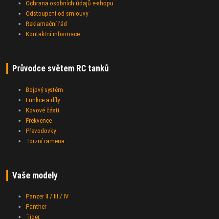
Ochrana osobních údajů e-shopu
Odstoupení od smlouvy
Reklamační řád
Kontaktní informace
Průvodce světem RC tanků
Bojový systém
Funkce a díly
Kovové části
Frekvence
Převodovky
Torzní ramena
Vaše modely
Panzer II / III / IV
Panther
Tiger