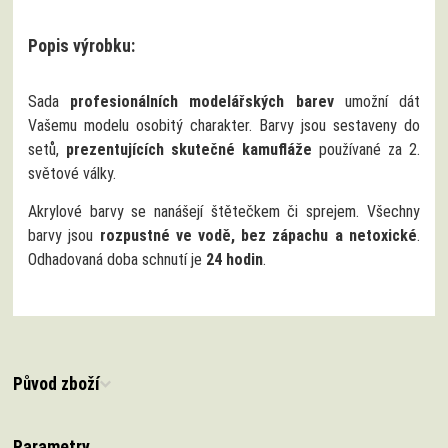
Popis výrobku:
Sada
profesionálních modelářských barev
umožní dát
Vašemu modelu osobitý charakter. Barvy jsou sestaveny do
setů,
prezentujících skutečné kamufláže
používané za 2.
světové války.
Akrylové barvy se nanášejí štětečkem či sprejem. Všechny
barvy jsou
rozpustné ve vodě, bez zápachu a netoxické
.
Odhadovaná doba schnutí je
24 hodin
.
Původ zboží
Parametry