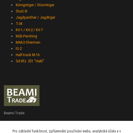
Königstiger / Stürmtiger
StuG III
Jagdpanther / Jagdtiger
T-34
KV-1 / KV-2 / KV-7
M26 Pershing
M4A3 Sherman
IS-2
Half-track M-16
Sd.Kfz. 251 "Hakl"
Beami-Trade
+420 775 427 778
Pro základní funkčnost, zpříjemnění používání webu, analytické účely a v