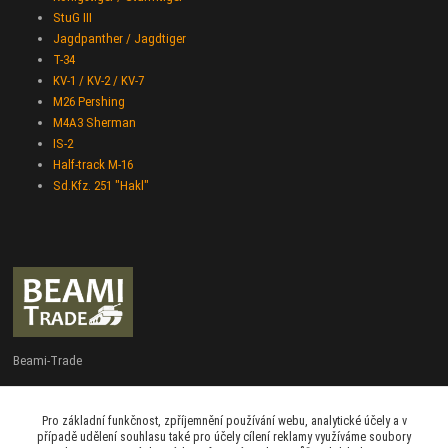
StuG III
Jagdpanther / Jagdtiger
T-34
KV-1 / KV-2 / KV-7
M26 Pershing
M4A3 Sherman
IS-2
Half-track M-16
Sd.Kfz. 251 "Hakl"
Beami-Trade
+420 775 427 778
Pro základní funkčnost, zpříjemnění používání webu, analytické účely a v
Po - Pá 9:00 - 16:00
případě udělení souhlasu také pro účely cílení reklamy využíváme soubory