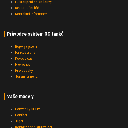
Odstoupení od smlouvy
Reklamační řád
Kontaktní informace
Průvodce světem RC tanků
Bojový systém
Funkce a díly
Kovové části
Frekvence
Převodovky
Torzní ramena
Vaše modely
Panzer II / III / IV
Panther
Tiger
Königstiger / Stürmtiger