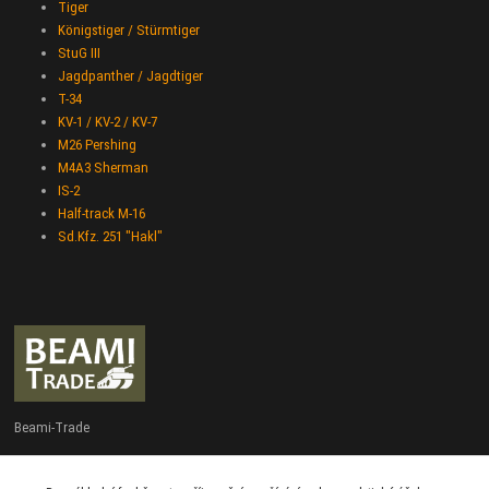
Tiger
Königstiger / Stürmtiger
StuG III
Jagdpanther / Jagdtiger
T-34
KV-1 / KV-2 / KV-7
M26 Pershing
M4A3 Sherman
IS-2
Half-track M-16
Sd.Kfz. 251 "Hakl"
Beami-Trade
+420 775 427 778