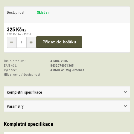
Dostupnost
Skladem
325 Kč
/
ks
269 Kč
bez DPH
Přidat do košíku
Číslo produktu:
A.MIG-7136
EAN kód:
8432074071365
Výrobce:
AMMO of Mig Jimenez
Hlídat cenu / dostupnost
Kompletní specifikace
Parametry
Kompletní specifikace