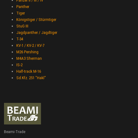
Panzer II / III / IV
Panther
Tiger
Königstiger / Stürmtiger
StuG III
Jagdpanther / Jagdtiger
T-34
KV-1 / KV-2 / KV-7
M26 Pershing
M4A3 Sherman
IS-2
Half-track M-16
Sd.Kfz. 251 "Hakl"
Beami-Trade