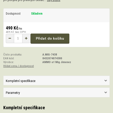
při pohybu pro prašných cestác...
celý popis
Dostupnost
Skladem
490 Kč
/
ks
405 Kč
bez DPH
Přidat do košíku
Číslo produktu:
A.MIG-7438
EAN kód:
8432074074380
Výrobce:
AMMO of Mig Jimenez
Hlídat cenu / dostupnost
Kompletní specifikace
Parametry
Kompletní specifikace