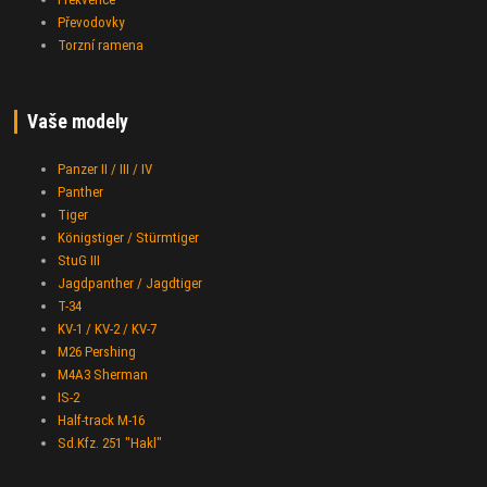
Převodovky
Torzní ramena
Vaše modely
Panzer II / III / IV
Panther
Tiger
Königstiger / Stürmtiger
StuG III
Jagdpanther / Jagdtiger
T-34
KV-1 / KV-2 / KV-7
M26 Pershing
M4A3 Sherman
IS-2
Half-track M-16
Sd.Kfz. 251 "Hakl"