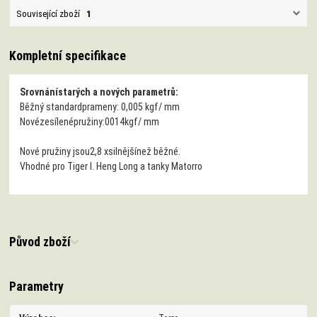
Související zboží
1
Kompletní specifikace
Srovnání
starých a nových
parametrů:
Běžný standard
prameny
: 0,005
kgf
/ mm
Nové
zesílené
pružiny:
0014
kgf
/ mm
Nové
pružiny jsou
2,8 x
silnější
než běžné.
Vhodné pro Tiger I. Heng Long a tanky Matorro
Původ zboží
Parametry