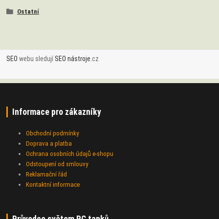
Ostatní
SEO
webu sledují
SEO nástroje
.cz
Informace pro zákazníky
Obchodní podmínky
Doprava a platba
Ochrana osobních údajů e-shopu
Odstoupení od smlouvy
Reklamační řád
Kontaktní informace
Průvodce světem RC tanků