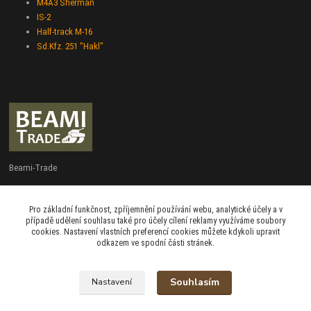
M4A3 Sherman
IS-2
Half-track M-16
Sd.Kfz. 251 "Hakl"
Beami-Trade
+420 775 427 778
Pro základní funkčnost, zpříjemnění používání webu, analytické účely a v
Po - Pá 9:00 - 16:00
případě udělení souhlasu také pro účely cílení reklamy využíváme soubory
cookies. Nastavení vlastních preferencí cookies můžete kdykoli upravit
admin@beami-trade.cz
odkazem ve spodní části stránek.
Souhlasím
Nastavení