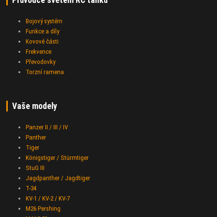
Bojový systém
Funkce a díly
Kovové části
Frekvence
Převodovky
Torzní ramena
Vaše modely
Panzer II / III / IV
Panther
Tiger
Königstiger / Stürmtiger
StuG III
Jagdpanther / Jagdtiger
T-34
KV-1 / KV-2 / KV-7
M26 Pershing