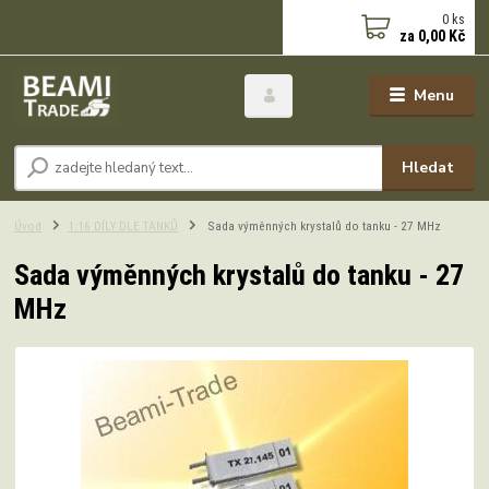
0
ks
za
0,00 Kč
Menu
Hledat
Úvod
1:16 DÍLY DLE TANKŮ
Sada výměnných krystalů do tanku - 27 MHz
Sada výměnných krystalů do tanku - 27
MHz