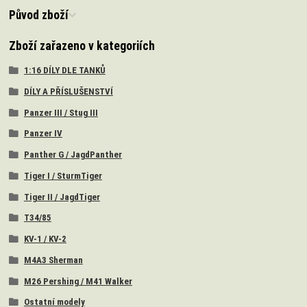
Původ zboží
Zboží zařazeno v kategoriích
1:16 DÍLY DLE TANKŮ
DÍLY A PŘÍSLUŠENSTVÍ
Panzer III / Stug III
Panzer IV
Panther G / JagdPanther
Tiger I / SturmTiger
Tiger II / JagdTiger
T34/85
KV-1 / KV-2
M4A3 Sherman
M26 Pershing / M41 Walker
Ostatní modely