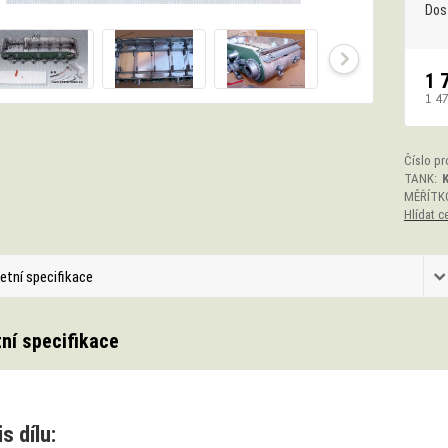
Dos
1 
1 4
Číslo pr
TANK:
K
MĚŘÍTK
Hlídat c
etní specifikace
ní specifikace
s dílu: