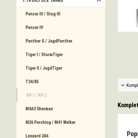
1:16 DÍLY DLE TANKŮ
Panzer III / Stug III
Panzer IV
Panther G / JagdPanther
Tiger I / SturmTiger
Tiger II / JagdTiger
T34/85
Kompl
KV-1 / KV-2
Komplet
M4A3 Sherman
M26 Pershing / M41 Walker
Popi
Leopard 2A6