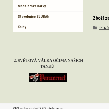
Modelářské barvy
Stavebnice SLUBAN
Zboží z
Knihy
1:16 
2. SVĚTOVÁ VÁLKA OČIMA NAŠICH
TANKŮ
SEO
webu sledují
SEO nástroje
.cz