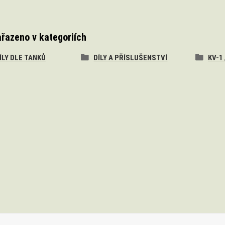
ařazeno v kategoriích
DÍLY DLE TANKŮ
DÍLY A PŘÍSLUŠENSTVÍ
KV-1 