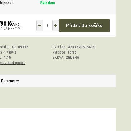
tupnost
Skladem
790 Kč
/
ks
Přidat do košíku
79 Kč
bez DPH
oduktu:
OP-09006
EAN kód:
4250229606439
V-1 / KV-2
Výrobce:
Torro
O:
1:16
BARVA:
ZELENÁ
enu / dostupnost
Parametry