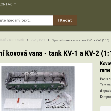
KONTAKTY
Hledat
:16 DÍLY DLE TANKŮ
KV-1 / KV-2
Spodní kovová vana - tank KV-1 a KV-2 (1:16)
í kovová vana - tank KV-1 a KV-2 (1:
Kovov
rame
Popis dí
Tato va
dispozi
Kompatib