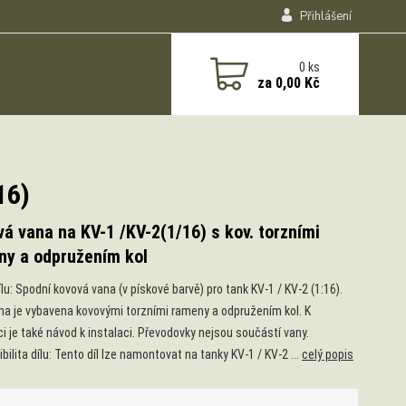
Přihlášení
0
ks
za
0,00 Kč
16)
á vana na KV-1 /KV-2(1/16) s kov. torzními
ny a odpružením kol
lu: Spodní kovová vana (v pískové barvě) pro tank KV-1 / KV-2 (1:16).
na je vybavena kovovými torzními rameny a odpružením kol. K
ci je také návod k instalaci. Převodovky nejsou součástí vany.
ilita dílu: Tento díl lze namontovat na tanky KV-1 / KV-2 ...
celý popis