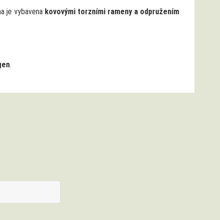
na je vybavena
kovovými torzními rameny a odpružením
gen
.