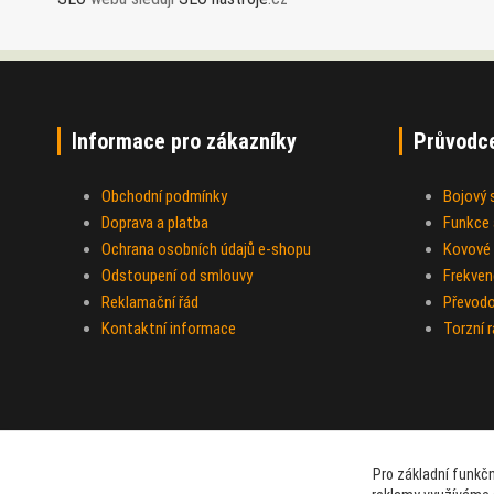
Informace pro zákazníky
Průvodc
Obchodní podmínky
Bojový
Doprava a platba
Funkce a
Ochrana osobních údajů e-shopu
Kovové 
Odstoupení od smlouvy
Frekven
Reklamační řád
Převod
Kontaktní informace
Torzní 
Pro základní funkčn