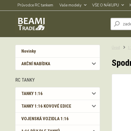
Průvodce RC tankem
Vaše modely
VŠE O NÁKUPU
Úvod
1
Novinky
Spodn
AKČNÍ NABÍDKA
RC TANKY
TANKY 1:16
TANKY 1:16 KOVOVÉ EDICE
VOJENSKÁ VOZIDLA 1:16