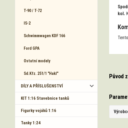
Spod
T-90 / T-72
kol.
K
IS-2
Komp
Schwimmwagen KDF 166
Tento
Ford GPA
Ostatní modely
Sd.Kfz. 251/1 "Hakl"
Původ z
DÍLY A PŘÍSLUŠENSTVÍ
Parame
KIT 1:16 Stavebnice tanků
Figurky vojáků 1:16
Výrobc
Tanky 1:24