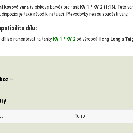
ní kovová vana
(v pískové barvě) pro tank
KV-1 / KV-2 (1:16).
Tato va
 dispozici je také návod k instalaci. Převodovky nejsou součástí vany.
atibilita dílu:
 díl lze namontovat na tanky
KV-1 / KV-2
od výrobců
Heng Long
a
Tai
boží
try
e
Torro