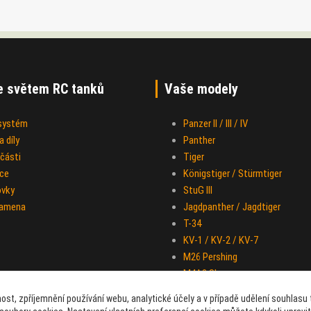
e světem RC tanků
Vaše modely
 systém
Panzer II / III / IV
 díly
Panther
části
Tiger
ce
Königstiger / Stürmtiger
ovky
StuG III
ramena
Jagdpanther / Jagdtiger
T-34
KV-1 / KV-2 / KV-7
M26 Pershing
M4A3 Sherman
IS-2
ost, zpříjemnění používání webu, analytické účely a v případě udělení souhlasu t
Half-track M-16