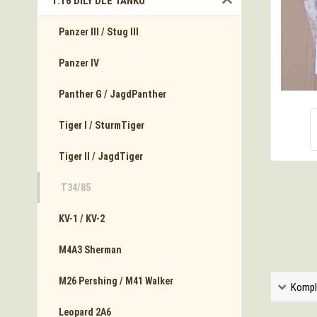
1:16 DÍLY DLE TANKŮ
Panzer III / Stug III
Panzer IV
Panther G / JagdPanther
Tiger I / SturmTiger
Tiger II / JagdTiger
T34/85
KV-1 / KV-2
M4A3 Sherman
M26 Pershing / M41 Walker
Kompl
Leopard 2A6