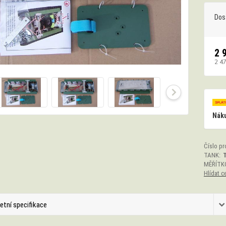
Dos
2 
2 4
Náku
Číslo pr
TANK:
MĚŘÍTK
Hlídat c
etní specifikace