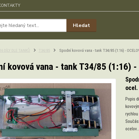
KONTAKTY
Hledat
:16 DÍLY DLE TANKŮ
T34/85
Spodní kovová vana - tank T34/85 (1:16) - OCEL
í kovová vana - tank T34/85 (1:16)
Spodn
ocel.
Popis d
kovovým
rychlou 
Součást
ocelov..