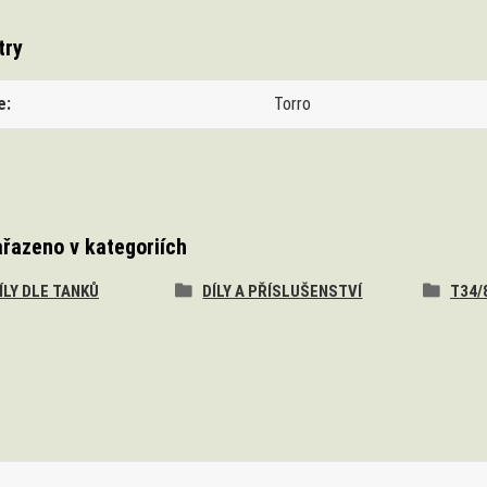
try
e
Torro
ařazeno v kategoriích
DÍLY DLE TANKŮ
DÍLY A PŘÍSLUŠENSTVÍ
T34/