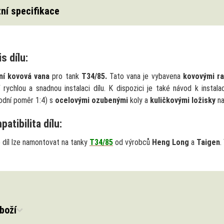
ní specifikace
s dílu:
ní kovová vana
pro tank
T34/85.
Tato vana je vybavena
kovovými ra
tí rychlou a snadnou instalaci dílu. K dispozici je také návod k instal
odní poměr 1:4) s
ocelovými ozubenými
koly a
kuličkovými ložisky
na
atibilita dílu:
 díl lze namontovat na tanky
T34/85
od výrobců
Heng Long
a
Taigen
.
boží