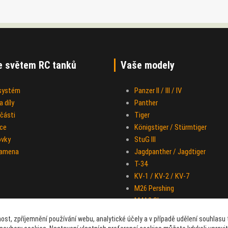
e světem RC tanků
Vaše modely
 systém
Panzer II / III / IV
 díly
Panther
části
Tiger
ce
Königstiger / Stürmtiger
ovky
StuG III
ramena
Jagdpanther / Jagdtiger
T-34
KV-1 / KV-2 / KV-7
M26 Pershing
M4A3 Sherman
IS-2
ost, zpříjemnění používání webu, analytické účely a v případě udělení souhlasu t
Half-track M-16