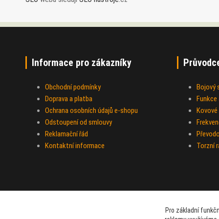
Informace pro zákazníky
Průvodc
Obchodní podmínky
Bojový
Doprava a platba
Funkce a
Ochrana osobních údajů e-shopu
Kovové 
Odstoupení od smlouvy
Frekven
Reklamační řád
Převod
Kontaktní informace
Torzní 
Pro základní funkčn