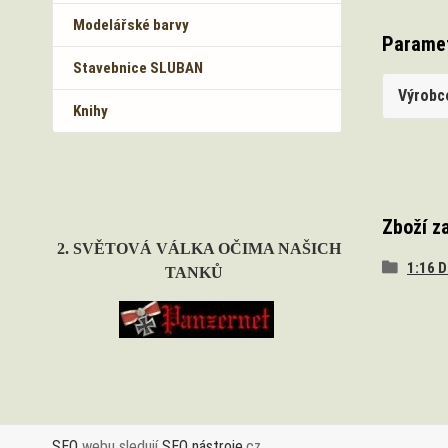
Modelářské barvy
Parame
Stavebnice SLUBAN
Výrobc
Knihy
Zboží z
2. SVĚTOVÁ VÁLKA OČIMA NAŠICH
1:16 
TANKŮ
SEO
webu sledují
SEO nástroje
.cz