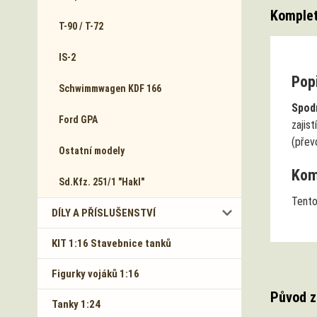
Komplet
T-90 / T-72
IS-2
Popi
Schwimmwagen KDF 166
Spod
Ford GPA
zajis
(přev
Ostatní modely
Komp
Sd.Kfz. 251/1 "Hakl"
Tento
DÍLY A PŘÍSLUŠENSTVÍ
KIT 1:16 Stavebnice tanků
Figurky vojáků 1:16
Původ z
Tanky 1:24