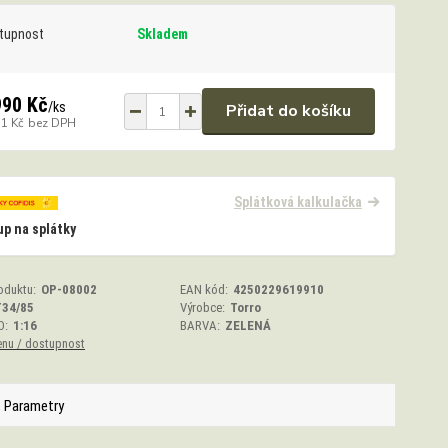
tupnost
Skladem
990 Kč
/
ks
Přidat do košíku
71 Kč
bez DPH
Splátková kalkulačka
p na splátky
oduktu:
OP-08002
EAN kód:
4250229619910
T34/85
Výrobce:
Torro
O:
1:16
BARVA:
ZELENÁ
enu / dostupnost
Parametry