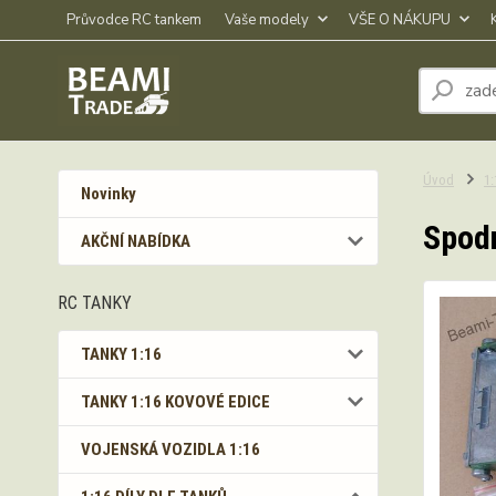
Průvodce RC tankem
Vaše modely
VŠE O NÁKUPU
Úvod
1
Novinky
Spodn
AKČNÍ NABÍDKA
RC TANKY
TANKY 1:16
TANKY 1:16 KOVOVÉ EDICE
VOJENSKÁ VOZIDLA 1:16