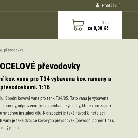
Přihlášení
0
ks
za
0,00 Kč
OVÉ převodovky
 - OCELOVÉ převodovky
í kov. vana pro T34 vybavena kov. rameny a
 převodovkami. 1:16
ílu: Spodní kovová vana pro tank T34/85. Tato vana je vybavena
i rameny, odpružením kol a mechanickými díly, které vám zajistí
a snadnou instalaci dílu. K dispozici je také návod k instalaci.
í vany je také dvojice kovových převodovek (převodní poměr 1:4) s
.
celý popis