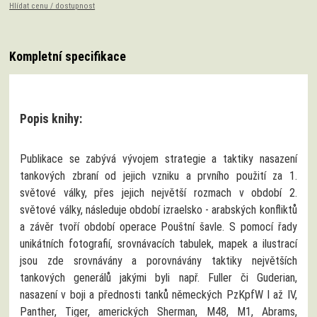
Hlídat cenu / dostupnost
Kompletní specifikace
Popis knihy:
Publikace se zabývá vývojem strategie a taktiky nasazení
tankových zbraní od jejich vzniku a prvního použití za 1.
světové války, přes jejich největší rozmach v období 2.
světové války, následuje období izraelsko - arabských konfliktů
a závěr tvoří období operace Pouštní šavle. S pomocí řady
unikátních fotografií, srovnávacích tabulek, mapek a ilustrací
jsou zde srovnávány a porovnávány taktiky největších
tankových generálů jakými byli např. Fuller či Guderian,
nasazení v boji a přednosti tanků německých PzKpfW I až IV,
Panther, Tiger, amerických Sherman, M48, M1, Abrams,