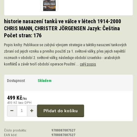
historie nasazení tanků ve válce v létech 1914-2000
CHRIS MANN, CHRISTER JÖRGENSEN Jazyk: Čeština
Počet stran: 176
Popis knihy: Publikace se zabývá vývojem strategie a taktiky nasazení tankových
zbraní od jejich vzniku a prvního použití za 1. světové války, přes jejich největší
rozmach v období 2. světové války, následuje období izraelsko - arabských
konfliktů a závěr tvoří období operace Pouštní ...
celý popis
Dostupnost
Skladem
499 Kč
/
ks
499 Kč
bez DPH
Přidat do košíku
Číslo produktu:
9788087087527
EAN kód:
9788087087527