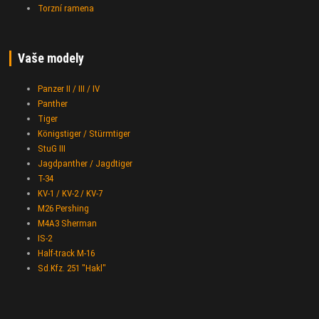
Torzní ramena
Vaše modely
Panzer II / III / IV
Panther
Tiger
Königstiger / Stürmtiger
StuG III
Jagdpanther / Jagdtiger
T-34
KV-1 / KV-2 / KV-7
M26 Pershing
M4A3 Sherman
IS-2
Half-track M-16
Sd.Kfz. 251 "Hakl"