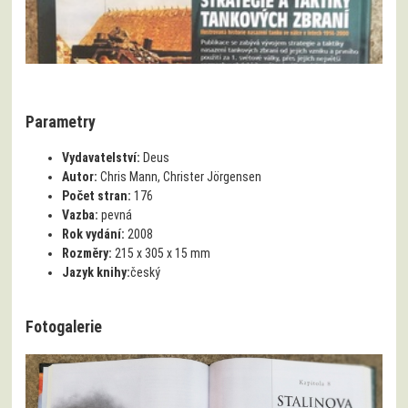
Parametry
Vydavatelství:
Deus
Autor:
Chris Mann, Christer Jörgensen
Počet stran:
176
Vazba:
pevná
Rok vydání:
2008
Rozměry:
215 x 305 x 15 mm
Jazyk knihy:
český
Fotogalerie