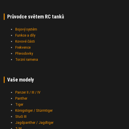
Průvodce světem RC tanků
Bojový systém
Funkce a díly
Kovové části
Frekvence
Převodovky
Torzní ramena
Vaše modely
Panzer II / III / IV
Panther
Tiger
Königstiger / Stürmtiger
StuG III
Jagdpanther / Jagdtiger
T-34