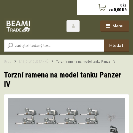
0
ks
za
0,00 Kč
Menu
Hledat
Úvod
1:16 DÍLY DLE TANKŮ
Torzní ramena na model tanku Panzer IV
Torzní ramena na model tanku Panzer
IV