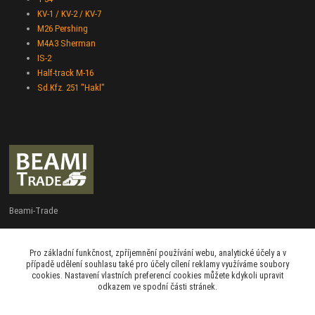
KV-1 / KV-2 / KV-7
M26 Pershing
M4A3 Sherman
IS-2
Half-track M-16
Sd.Kfz. 251 "Hakl"
Beami-Trade
+420 775 427 778
Pro základní funkčnost, zpříjemnění používání webu, analytické účely a v
Po - Pá 9:00 - 16:00
případě udělení souhlasu také pro účely cílení reklamy využíváme soubory
cookies. Nastavení vlastních preferencí cookies můžete kdykoli upravit
admin@beami-trade.cz
odkazem ve spodní části stránek.