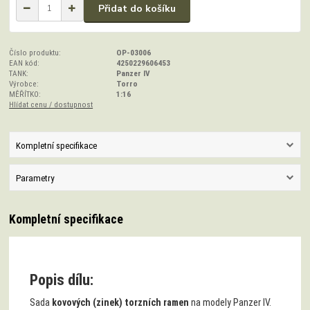
Přidat do košíku
Číslo produktu:
OP-03006
EAN kód:
4250229606453
TANK:
Panzer IV
Výrobce:
Torro
MĚŘÍTKO:
1:16
Hlídat cenu / dostupnost
Kompletní specifikace
Parametry
Kompletní specifikace
Popis dílu:
Sada
kovových (zinek) torzních ramen
na modely Panzer IV.