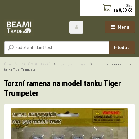
0
ks
za
0,00 Kč
Menu
Hledat
Úvod
1:16 DÍLY DLE TANKŮ
Tiger I / SturmTiger
Torzní ramena na model
tanku Tiger Trumpeter
Torzní ramena na model tanku Tiger
Trumpeter