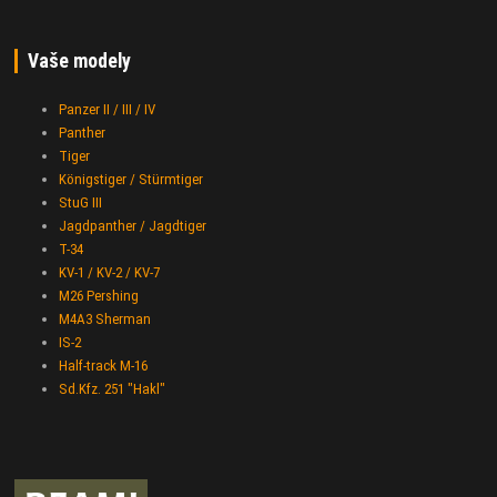
Vaše modely
Panzer II / III / IV
Panther
Tiger
Königstiger / Stürmtiger
StuG III
Jagdpanther / Jagdtiger
T-34
KV-1 / KV-2 / KV-7
M26 Pershing
M4A3 Sherman
IS-2
Half-track M-16
Sd.Kfz. 251 "Hakl"