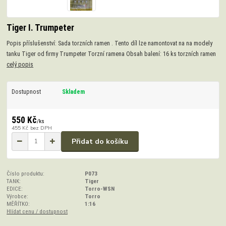
Tiger I. Trumpeter
Popis příslušenství: Sada torzních ramen . Tento díl lze namontovat na na modely
tanku Tiger od firmy Trumpeter Torzní ramena Obsah balení: 16 ks torzních ramen
celý popis
Dostupnost
Skladem
550 Kč
/
ks
455 Kč
bez DPH
Přidat do košíku
Číslo produktu:
P073
TANK:
Tiger
EDICE:
Torro-WSN
Výrobce:
Torro
MĚŘÍTKO:
1:16
Hlídat cenu / dostupnost