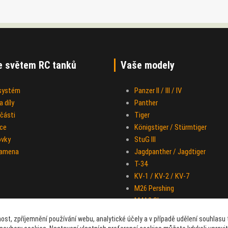
e světem RC tanků
Vaše modely
 systém
Panzer II / III / IV
 díly
Panther
části
Tiger
ce
Königstiger / Stürmtiger
ovky
StuG III
ramena
Jagdpanther / Jagdtiger
T-34
KV-1 / KV-2 / KV-7
M26 Pershing
M4A3 Sherman
IS-2
ost, zpříjemnění používání webu, analytické účely a v případě udělení souhlasu t
Half-track M-16