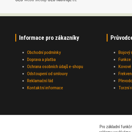
Informace pro zákazníky
Průvodc
Obchodní podmínky
Bojový
Doprava a platba
Funkce a
Ochrana osobních údajů e-shopu
Kovové 
Odstoupení od smlouvy
Frekven
Reklamační řád
Převod
Kontaktní informace
Torzní 
Pro základní funkčn