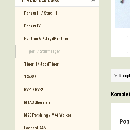
1:16 DÍLY DLE TANKŮ
Panzer III / Stug III
Panzer IV
Panther G / JagdPanther
Tiger I / SturmTiger
Tiger II / JagdTiger
Kompl
T34/85
KV-1 / KV-2
Komplet
M4A3 Sherman
M26 Pershing / M41 Walker
Popi
Leopard 2A6