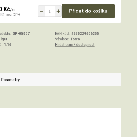
0 Kč
/
ks
Přidat do košíku
 Kč
bez DPH
oduktu:
OP-05007
EAN kód:
4250229606255
iger
Výrobce:
Torro
O:
1:16
Hlídat cenu / dostupnost
Parametry