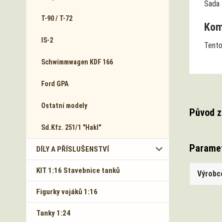
Sada
T-90 / T-72
Komp
IS-2
Tento
Schwimmwagen KDF 166
Ford GPA
Ostatní modely
Původ z
Sd.Kfz. 251/1 "Hakl"
Parame
DÍLY A PŘÍSLUŠENSTVÍ
KIT 1:16 Stavebnice tanků
Výrobc
Figurky vojáků 1:16
Tanky 1:24