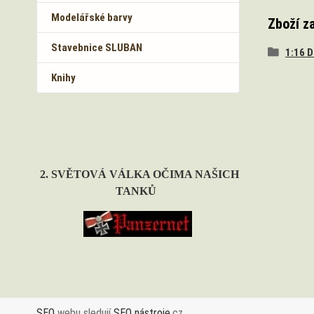
Modelářské barvy
Zboží z
Stavebnice SLUBAN
1:16 
Knihy
2. SVĚTOVÁ VÁLKA OČIMA NAŠICH
TANKŮ
SEO
webu sledují
SEO nástroje
.cz