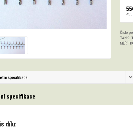
55
455
Číslo pr
TANK:
T
MĚŘÍTK
etní specifikace
ní specifikace
s dílu: