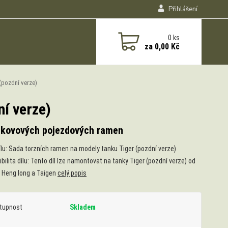
Přihlášení
0
ks
za
0,00 Kč
(pozdní verze)
í verze)
 kovových pojezdových ramen
ílu: Sada torzních ramen na modely tanku Tiger (pozdní verze)
bilita dílu: Tento díl lze namontovat na tanky Tiger (pozdní verze) od
 Heng long a Taigen
celý popis
tupnost
Skladem