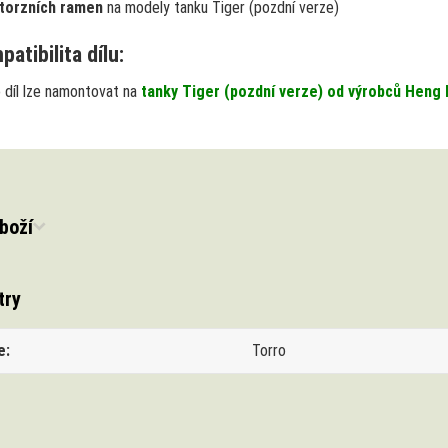
torzních ramen
na modely tanku Tiger (pozdní verze)
atibilita dílu:
 díl lze namontovat na
tanky Tiger (pozdní verze) od výrobců Heng 
boží
try
e
Torro