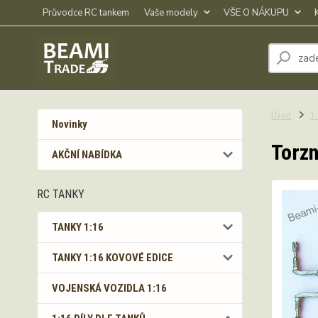
Průvodce RC tankem
Vaše modely
VŠE O NÁKUPU
Úvod
1
Novinky
Torzn
AKČNÍ NABÍDKA
RC TANKY
TANKY 1:16
TANKY 1:16 KOVOVÉ EDICE
VOJENSKÁ VOZIDLA 1:16