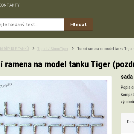
KONTAKTY
Hledat
:16 DÍLY DLE TANKŮ
Tiger I / SturmTiger
Torzní ramena na model tanku Tiger 
í ramena na model tanku Tiger (pozdn
sada
Popis d
Kompati
výrobců
Dos