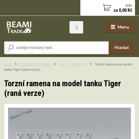
0
ks
za
0,00 Kč
Menu
Hledat
Úvod
1:16 DÍLY DLE TANKŮ
Tiger I / SturmTiger
Torzní ramena na model
tanku Tiger (raná verze)
Torzní ramena na model tanku Tiger
(raná verze)