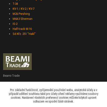
T-34
KV-1 / KV-2 / KV-7
M26 Pershing
M4A3 Sherman
IS-2
Half-track M-16
Sd.Kfz. 251 "Hakl"
Beami-Trade
+420 775 427 778
Pro základní funkčnost, zpříjemnění používání webu, analytické účely a v
Po - Pá 9:00 - 16:00
případě udělení souhlasu také pro účely cílení reklamy využíváme soubory
cookies. Nastavení vlastních preferencí cookies můžete kdykoli upravit
admin@beami-trade.cz
odkazem ve spodní části stránek.