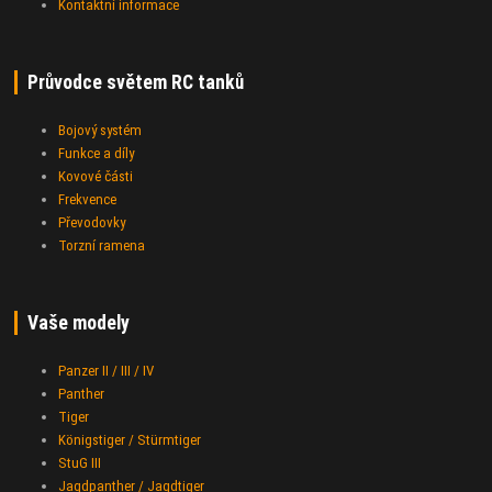
Kontaktní informace
Průvodce světem RC tanků
Bojový systém
Funkce a díly
Kovové části
Frekvence
Převodovky
Torzní ramena
Vaše modely
Panzer II / III / IV
Panther
Tiger
Königstiger / Stürmtiger
StuG III
Jagdpanther / Jagdtiger