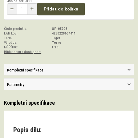
455 Kč
bez DPH
Přidat do košíku
Číslo produktu:
OP-05006
EAN kód:
4250229604411
TANK:
Tiger
Výrobce:
Torro
MĚŘÍTKO:
1:16
Hlídat cenu / dostupnost
Kompletní specifikace
Parametry
Kompletní specifikace
Popis dílu: