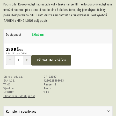
Popis dílu: Kovový úchyt napínacích kol k tanku Panzer III. Tento posuvný úchyt vám
umožní napnout pás pomocí napínacího kola bez toho, aby jste ubýrali články
pásu. Kompatibilita dílu: Tento díl lze namontovat na tanky Panzer IIIod výrobců
TAIGEN a HENG LONG
celý popis
Dostupnost
Skladem
380 Kč
/
ks
314 Kč
bez DPH
Přidat do košíku
Číslo produktu:
OP-02007
EAN kód:
4250229608983
TANK:
Panzer III
Výrobce:
Torro
MĚŘÍTKO:
1:16
Hlídat cenu / dostupnost
Kompletní specifikace