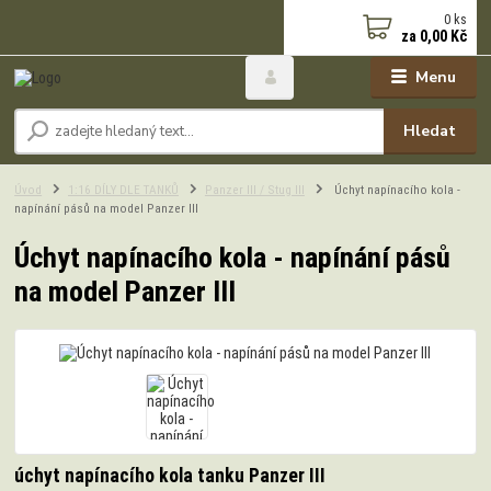
0
ks
za
0,00 Kč
Menu
Hledat
Úvod
1:16 DÍLY DLE TANKŮ
Panzer III / Stug III
Úchyt napínacího kola -
napínání pásů na model Panzer III
Úchyt napínacího kola - napínání pásů
na model Panzer III
úchyt napínacího kola tanku Panzer III