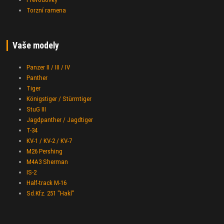
Torzní ramena
Vaše modely
Panzer II / III / IV
Panther
Tiger
Königstiger / Stürmtiger
StuG III
Jagdpanther / Jagdtiger
T-34
KV-1 / KV-2 / KV-7
M26 Pershing
M4A3 Sherman
IS-2
Half-track M-16
Sd.Kfz. 251 "Hakl"