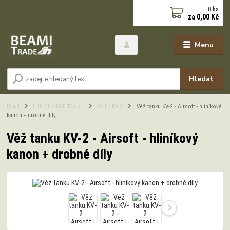
0
ks
za
0,00 Kč
Menu
Hledat
Úvod
1:16 DÍLY DLE TANKŮ
KV-1 / KV-2
Věž tanku KV-2 - Airsoft - hliníkový
kanon + drobné díly
Věž tanku KV-2 - Airsoft - hliníkový
kanon + drobné díly