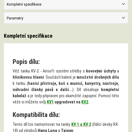
Kompletní specifikace
Parametry
Kompletní specifikace
Popis dílu:
Věž tanku KV-2 - Airsoft systém střelby
s
kovovými úchyty
a
hliníkovou hlavní
. Součástí balení je
množství drobných dílu
k tanku (
hasící přístroje, koš s municí, kanystry, nástroje,
náhradní články pásů a další...
). Díl obsahuje
kompletní
kabeláž
a je tedy připraven pro okamžité zapojení. Pomocí této
věže si můžete svůj
KV1
upgradovat na
KV2
.
Kompatibilita dílu:
Tento díl lze namontovat na tanky
KV 1 a KV 2
(řídící desky RX-
18) od výrobců
Heng Long
a
Taigen