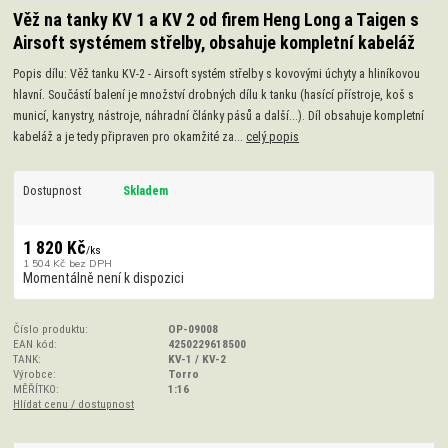
Věž na tanky KV 1 a KV 2 od firem Heng Long a Taigen s
Airsoft systémem střelby, obsahuje kompletní kabeláž
Popis dílu: Věž tanku KV-2 - Airsoft systém střelby s kovovými úchyty a hliníkovou
hlavní. Součástí balení je množství drobných dílu k tanku (hasící přístroje, koš s
municí, kanystry, nástroje, náhradní články pásů a další...). Díl obsahuje kompletní
kabeláž a je tedy připraven pro okamžité za...
celý popis
Dostupnost
Skladem
1 820 Kč
/
ks
1 504 Kč
bez DPH
Momentálně není k dispozici
Číslo produktu:
OP-09008
EAN kód:
4250229618500
TANK:
KV-1 / KV-2
Výrobce:
Torro
MĚŘÍTKO:
1:16
Hlídat cenu / dostupnost