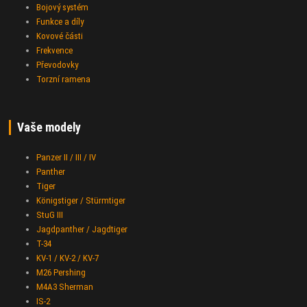
Bojový systém
Funkce a díly
Kovové části
Frekvence
Převodovky
Torzní ramena
Vaše modely
Panzer II / III / IV
Panther
Tiger
Königstiger / Stürmtiger
StuG III
Jagdpanther / Jagdtiger
T-34
KV-1 / KV-2 / KV-7
M26 Pershing
M4A3 Sherman
IS-2