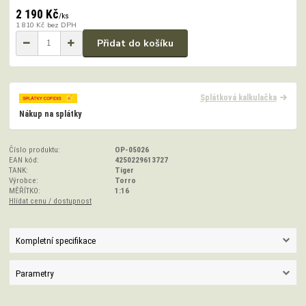
2 190 Kč
/
ks
1 810 Kč
bez DPH
Přidat do košíku
Splátková kalkulačka
Nákup na splátky
Číslo produktu:
OP-05026
EAN kód:
4250229613727
TANK:
Tiger
Výrobce:
Torro
MĚŘÍTKO:
1:16
Hlídat cenu / dostupnost
Kompletní specifikace
Parametry