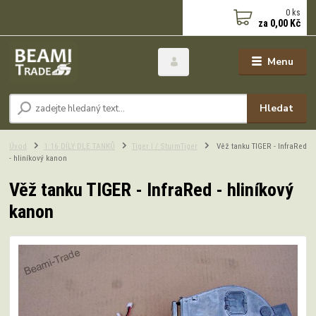
0
ks
za
0,00 Kč
Menu
Hledat
Úvod
1:16 DÍLY DLE TANKŮ
Tiger I / SturmTiger
Věž tanku TIGER - InfraRed
- hliníkový kanon
Věž tanku TIGER - InfraRed - hliníkový
kanon