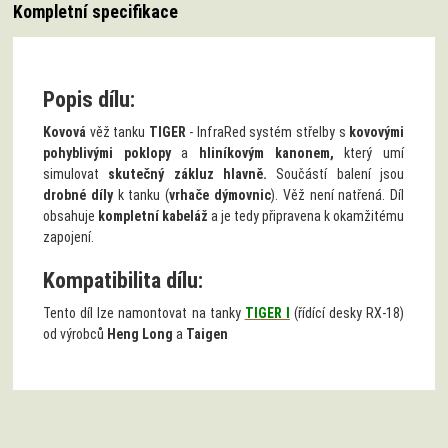
Kompletní specifikace
Popis dílu:
Kovová
věž tanku
TIGER
- InfraRed systém střelby
s
kovovými
pohyblivými poklopy
a
hliníkovým kanonem,
který umí
simulovat
skutečný zákluz hlavně.
Součástí balení jsou
drobné díly
k tanku (
vrhače dýmovnic
). Věž není natřená. Díl
obsahuje
kompletní kabeláž
a je tedy připravena k okamžitému
zapojení.
Kompatibilita dílu:
Tento díl lze namontovat na tanky
TIGER I
(řídící desky RX-18)
od výrobců
Heng Long
a
Taigen