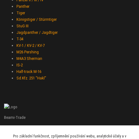
Panther
Tiger
Königstiger / Stürmtiger
StuG III
Jagdpanther / Jagdtiger
T-34
KV-1 / KV-2 / KV-7
M26 Pershing
M4A3 Sherman
IS-2
Half-track M-16
Sd.Kfz. 251 "Hakl"
Beami-Trade
+420 775 427 778
Pro základní funkčnost, zpříjemnění používání webu, analytické účely a v