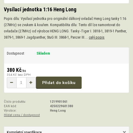
Vysílací jednotka 1:16 Heng Long
Popis dílu: Vysílací jednotka pro originální dálkový ovladač Heng Long tanky 1:16
(27MHz) se zvukem & kouřem. Kompatibilita dílu: Tento díl lze namontovat do
ovladače (27MHz) od výrobce HENG LONG. Tanky -Tiger I. 3818-1, 3819-1 Panther,
3879-1, 3869-1 Jagdpanther, StuG III. 3868-1, Panzer III....
celý popis
Dostupnost
Skladem
380 Kč
/
ks
314 Kč
bez DPH
Přidat do košíku
Číslo produktu:
1219901061
EAN kód:
4250229601380
Výrobce:
Heng Long
Hlídat cenu / dostupnost
Kompletní specifikace