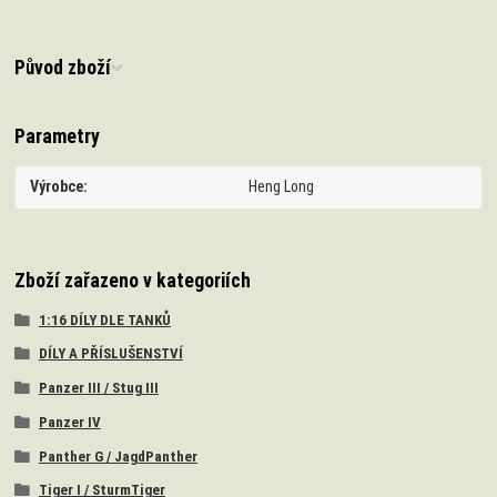
Původ zboží
Parametry
Výrobce
Heng Long
Zboží zařazeno v kategoriích
1:16 DÍLY DLE TANKŮ
DÍLY A PŘÍSLUŠENSTVÍ
Panzer III / Stug III
Panzer IV
Panther G / JagdPanther
Tiger I / SturmTiger