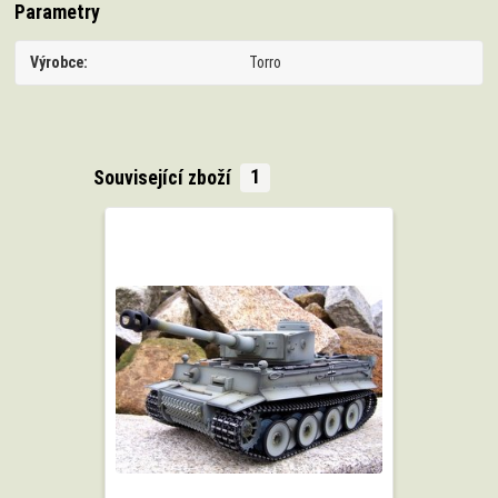
Parametry
Výrobce
Torro
Související zboží
1