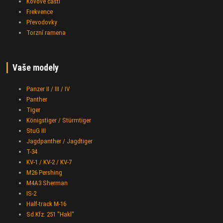
Kovové části
Frekvence
Převodovky
Torzní ramena
Vaše modely
Panzer II / III / IV
Panther
Tiger
Königstiger / Stürmtiger
StuG III
Jagdpanther / Jagdtiger
T-34
KV-1 / KV-2 / KV-7
M26 Pershing
M4A3 Sherman
IS-2
Half-track M-16
Sd.Kfz. 251 "Hakl"