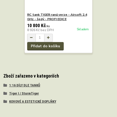
RC tank TIGER raná verze - Airsoft 2.4
GHz - šedý - PROFI EDICE
10 800 Kč
/
ks
Skladem
8 926 Kč
bez DPH
Přidat do košíku
Zboží zařazeno v kategoriích
1:16 DÍLY DLE TANKŮ
Tiger I / SturmTiger
KOVOVÉ A ESTETICKÉ DOPLŇKY