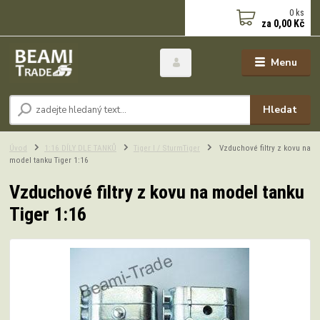
0
ks
za
0,00 Kč
Menu
Hledat
Úvod
1:16 DÍLY DLE TANKŮ
Tiger I / SturmTiger
Vzduchové filtry z kovu na
model tanku Tiger 1:16
Vzduchové filtry z kovu na model tanku
Tiger 1:16