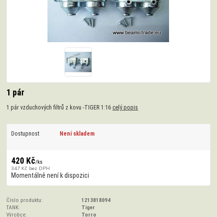
1 pár
1 pár vzduchových filtrů z kovu -TIGER 1:16
celý popis
Dostupnost
Není skladem
420 Kč
/
ks
347 Kč
bez DPH
Momentálně není k dispozici
Číslo produktu:
1213818094
TANK:
Tiger
Výrobce:
Torro