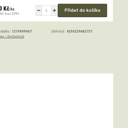
0 Kč
/
ks
Přidat do košíku
 Kč
bez DPH
oduktu:
1219909967
EAN kód:
4250229602721
enu / dostupnost