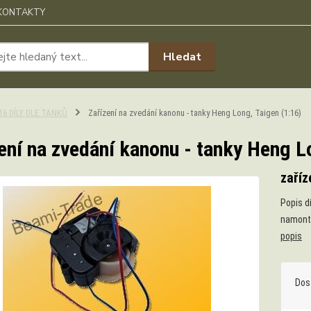
KONTAKTY
Hledat
:16 DÍLY DLE TANKŮ
Zařízení na zvedání kanonu - tanky Heng Long, Taigen (1:16)
ení na zvedání kanonu - tanky Heng L
zaříz
Popis dí
namonto
popis
Dos