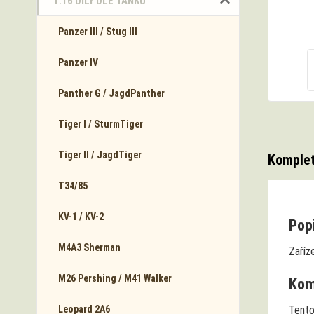
1:16 DÍLY DLE TANKŮ
Panzer III / Stug III
Panzer IV
Panther G / JagdPanther
Tiger I / SturmTiger
Tiger II / JagdTiger
Komplet
T34/85
KV-1 / KV-2
Popi
M4A3 Sherman
Zaříz
M26 Pershing / M41 Walker
Komp
Leopard 2A6
Tento