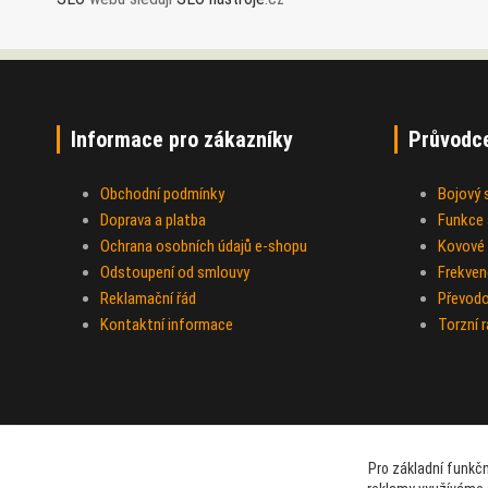
Informace pro zákazníky
Průvodc
Obchodní podmínky
Bojový
Doprava a platba
Funkce a
Ochrana osobních údajů e-shopu
Kovové 
Odstoupení od smlouvy
Frekven
Reklamační řád
Převod
Kontaktní informace
Torzní 
Pro základní funkčn