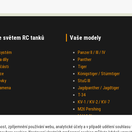
e světem RC tanků
Vaše modely
 systém
Panzer II / III / IV
 díly
Panther
části
Tiger
ce
Königstiger / Stürmtiger
ovky
StuG III
ramena
Jagdpanther / Jagdtiger
T-34
KV-1 / KV-2 / KV-7
M26 Pershing
M4A3 Sherman
IS-2
ost, zpříjemnění používání webu, analytické účely a v případě udělení souhlasu t
Half-track M-16