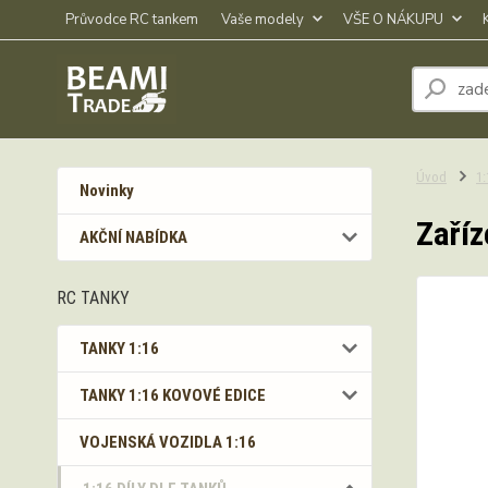
Průvodce RC tankem
Vaše modely
VŠE O NÁKUPU
Úvod
1
Novinky
Zaříz
AKČNÍ NABÍDKA
RC TANKY
TANKY 1:16
TANKY 1:16 KOVOVÉ EDICE
VOJENSKÁ VOZIDLA 1:16