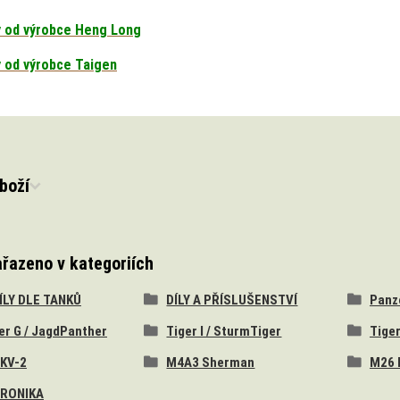
y od výrobce Heng Long
y od výrobce Taigen
boží
ařazeno v kategoriích
DÍLY DLE TANKŮ
DÍLY A PŘÍSLUŠENSTVÍ
Panzer
er G / JagdPanther
Tiger I / SturmTiger
Tiger
 KV-2
M4A3 Sherman
M26 
RONIKA