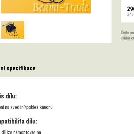
29
240
Číslo pr
Hlídat c
ní specifikace
s dílu:
ení na zvedání/pokles kanonu.
atibilita dílu:
 díl lze namontovat na