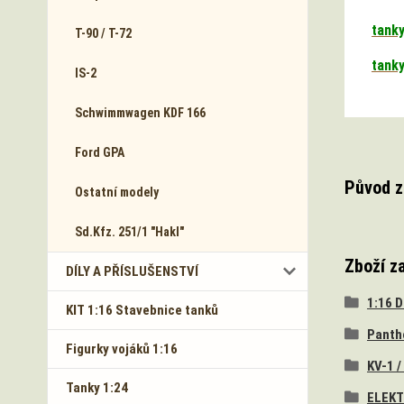
tank
T-90 / T-72
tank
IS-2
Schwimmwagen KDF 166
Ford GPA
Původ z
Ostatní modely
Sd.Kfz. 251/1 "Hakl"
Zboží z
DÍLY A PŘÍSLUŠENSTVÍ
1:16 
KIT 1:16 Stavebnice tanků
Panth
Figurky vojáků 1:16
KV-1 /
Tanky 1:24
ELEKT