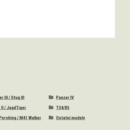
 III / Stug III
Panzer IV
 II / JagdTiger
T34/85
Pershing / M41 Walker
Ostatní modely