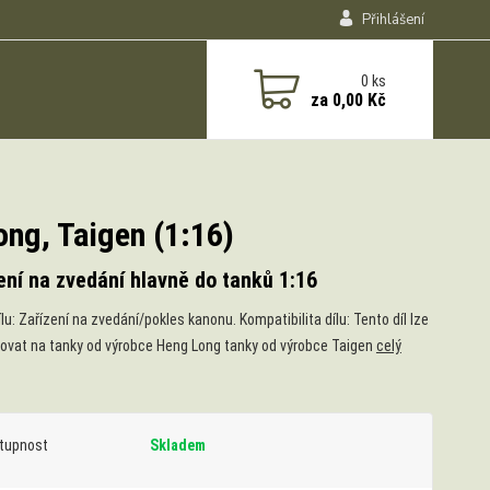
Přihlášení
0
ks
za
0,00 Kč
ong, Taigen (1:16)
ení na zvedání hlavně do tanků 1:16
lu: Zařízení na zvedání/pokles kanonu. Kompatibilita dílu: Tento díl lze
vat na tanky od výrobce Heng Long tanky od výrobce Taigen
celý
tupnost
Skladem