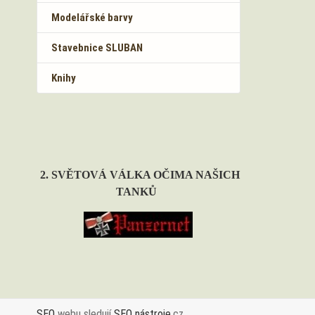
Modelářské barvy
Stavebnice SLUBAN
Knihy
2. SVĚTOVÁ VÁLKA OČIMA NAŠICH
TANKŮ
SEO
webu sledují
SEO nástroje
.cz