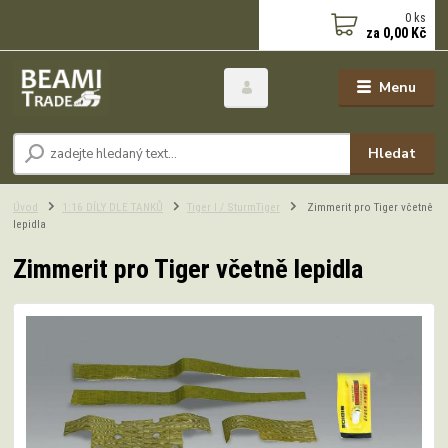
0
ks
za
0,00 Kč
Menu
Hledat
Úvod
1:16 DÍLY DLE TANKŮ
Tiger I / SturmTiger
Zimmerit pro Tiger včetně
lepidla
Zimmerit pro Tiger včetně lepidla