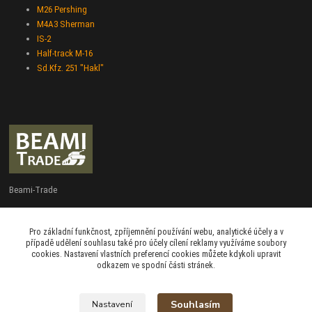
M26 Pershing
M4A3 Sherman
IS-2
Half-track M-16
Sd.Kfz. 251 "Hakl"
Beami-Trade
+420 775 427 778
Pro základní funkčnost, zpříjemnění používání webu, analytické účely a v
Po - Pá 9:00 - 16:00
případě udělení souhlasu také pro účely cílení reklamy využíváme soubory
cookies. Nastavení vlastních preferencí cookies můžete kdykoli upravit
admin@beami-trade.cz
odkazem ve spodní části stránek.
Souhlasím
Nastavení