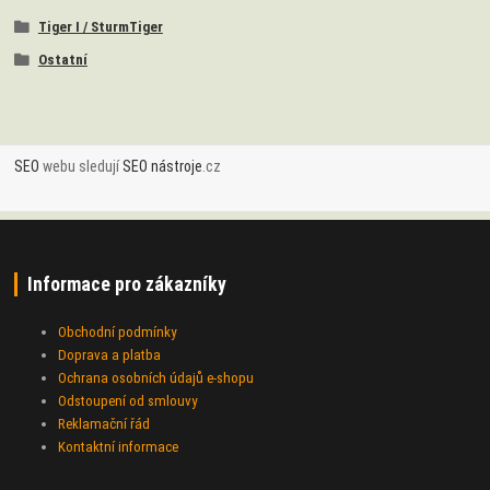
Tiger I / SturmTiger
Ostatní
SEO
webu sledují
SEO nástroje
.cz
Informace pro zákazníky
Obchodní podmínky
Doprava a platba
Ochrana osobních údajů e-shopu
Odstoupení od smlouvy
Reklamační řád
Kontaktní informace