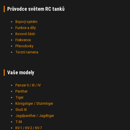
Průvodce světem RC tanků
Bojový systém
Funkce a díly
Kovové části
Frekvence
Převodovky
Torzní ramena
Vaše modely
Panzer II / III / IV
Panther
Tiger
Königstiger / Stürmtiger
StuG III
Jagdpanther / Jagdtiger
T-34
KV-1 / KV-2 / KV-7