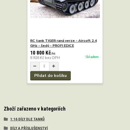
RC tank TIGER raná verze - Airsoft 2.4
GHz - šedý - PROFI EDICE
10 800 Kč
/
ks
Skladem
8 926 Kč
bez DPH
Přidat do košíku
Zboží zařazeno v kategoriích
1:16 DÍLY DLE TANKŮ
DÍLY A PŘÍSLUŠENSTVÍ