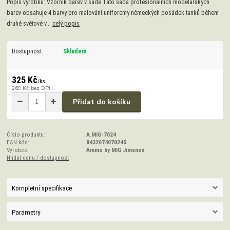
Popis výrobku: Vzorník barev v sadě Tato sada profesionálních modelářských
barev obsahuje 4 barvy pro malování uniforemy německých posádek tanků během
druhé světové v...
celý popis
Dostupnost
Skladem
325 Kč
/
ks
269 Kč
bez DPH
Přidat do košíku
Číslo produktu:
A.MIG-7024
EAN kód:
8432074070245
Výrobce:
Ammo by MIG Jimenes
Hlídat cenu / dostupnost
Kompletní specifikace
Parametry