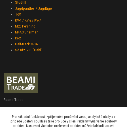
StuG III
Jagdpanther / Jagdtiger
T-34
KV-1 / KV-2 / KV-7
M26 Pershing
M4A3 Sherman
IS-2
Half-track M-16
Sd.Kfz. 251 "Hakl"
Beami-Trade
+420 775 427 778
Pro základní funkčnost, zpříjemnění používání webu, analytické účely a v
Po - Pá 9:00 - 16:00
případě udělení souhlasu také pro účely cílení reklamy využíváme soubory
cookies. Nastavení vlastních preferencí cookies můžete kdykoli upravit