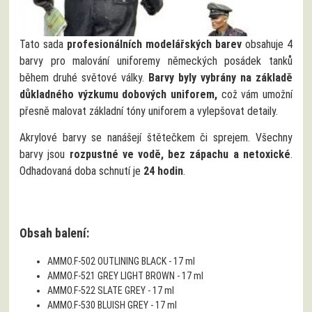
Tato sada
profesionálních modelářských barev
obsahuje 4
barvy pro malování uniforemy německých posádek tanků
během druhé světové války.
Barvy byly vybrány na základě
důkladného výzkumu dobových uniforem,
což vám umožní
přesně malovat základní tóny uniforem a vylepšovat detaily.
Akrylové barvy se nanášejí štětečkem či sprejem. Všechny
barvy jsou
rozpustné ve vodě, bez zápachu a netoxické
.
Odhadovaná doba schnutí je
24 hodin
.
Obsah balení:
AMMO.F-502 OUTLINING BLACK - 17 ml
AMMO.F-521 GREY LIGHT BROWN - 17 ml
AMMO.F-522 SLATE GREY - 17 ml
AMMO.F-530 BLUISH GREY - 17 ml