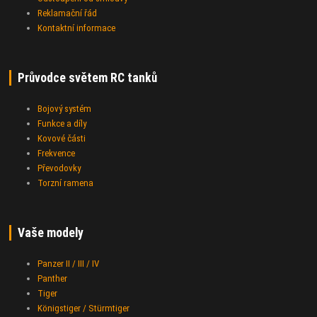
Reklamační řád
Kontaktní informace
Průvodce světem RC tanků
Bojový systém
Funkce a díly
Kovové části
Frekvence
Převodovky
Torzní ramena
Vaše modely
Panzer II / III / IV
Panther
Tiger
Königstiger / Stürmtiger