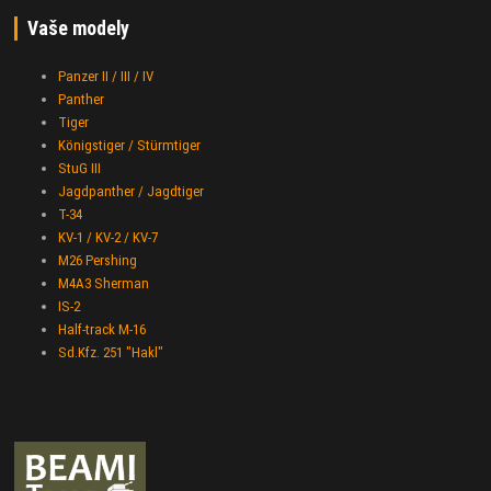
Vaše modely
Panzer II / III / IV
Panther
Tiger
Königstiger / Stürmtiger
StuG III
Jagdpanther / Jagdtiger
T-34
KV-1 / KV-2 / KV-7
M26 Pershing
M4A3 Sherman
IS-2
Half-track M-16
Sd.Kfz. 251 "Hakl"