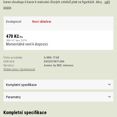
barev obsahuje 6 barev k malování různých odstínů pleti na figurkách. Akry...
celý
popis
Dostupnost
Není skladem
470 Kč
/
ks
388 Kč
bez DPH
Momentálně není k dispozici
Číslo produktu:
A.MIG-7168
EAN kód:
8432074071686
Výrobce:
Ammo by MIG Jimenes
Hlídat cenu / dostupnost
Kompletní specifikace
Parametry
Kompletní specifikace