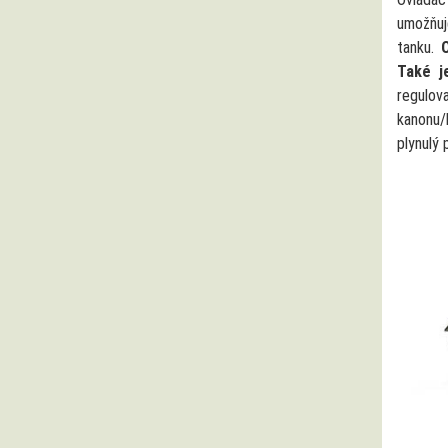
umožňuj
tanku.
O
Také j
regulo
kanonu
plynulý 