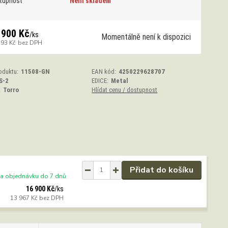
tupnost
Není skladem
 900 Kč
/
ks
Momentálně není k dispozici
793 Kč
bez DPH
oduktu:
11508-GN
EAN kód:
4250229628707
S-2
EDICE:
Metal
:
Torro
Hlídat cenu / dostupnost
Přidat do košíku
a objednávku do 7 dnů
16 900 Kč
/
ks
13 967 Kč
bez DPH