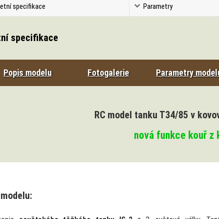
etní specifikace
Parametry
ní specifikace
Popis modelu
Fotogalerie
Parametry model
RC model tanku T34/85 v kovo
nová funkce kouř z
 modelu: