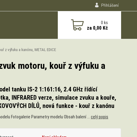
Přihlášení
0
ks
za
0,00 Kč
 kouř z výfuku a kanónu, METAL EDICE
 zvuk motoru, kouř z výfuku a
del tanku IS-2 1:161:16, 2.4 GHz řídící
tka, INFRARED verze, simulace zvuku a kouře,
KOVOVÝCH DÍLŮ, nová funkce - kouř z kanónu
odelu Fotogalerie Parametry modelu Obsah balení ...
celý popis