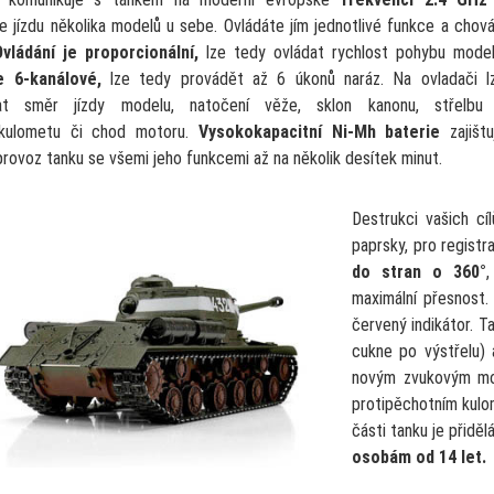
e jízdu několika modelů u sebe. Ovládáte jím jednotlivé funkce a chová
vládání je proporcionální,
lze tedy ovládat rychlost pohybu model
e 6-kanálové,
lze tedy provádět až 6 úkonů naráz. Na ovladači l
vat směr jízdy modelu, natočení věže, sklon kanonu, střelbu
/kulometu či chod motoru.
Vysokokapacitní Ni-Mh baterie
zajištu
provoz tanku se všemi jeho funkcemi až na několik desítek minut.
Destrukci vašich cíl
paprsky, pro registr
do stran o 360°
,
maximální přesnost.
červený indikátor. T
cukne po výstřelu)
novým zvukovým mo
protipěchotním kulo
části tanku je přidě
osobám od 14 let.