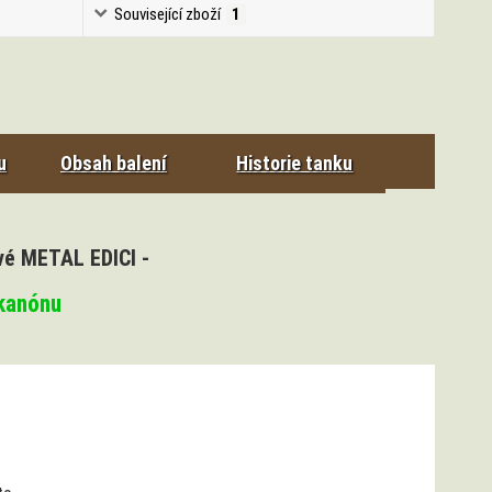
Související zboží
1
u
Obsah balení
Historie tanku
vé METAL EDICI -
 kanónu