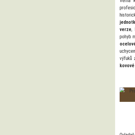
Věrná 
profesi
histori
jednot
verze
,
pohyb m
ocelov
uchycen
výfuků
kovové 
Ovlada