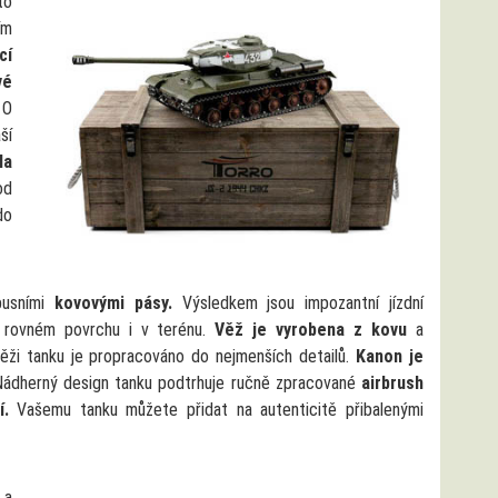
to
ím
cí
vé
 O
ší
la
od
do
busními
kovovými pásy.
Výsledkem jsou impozantní jízdní
a rovném povrchu i v terénu.
Věž je vyrobena z kovu
a
ěži tanku je propracováno do nejmenších detailů.
Kanon je
ádherný design tanku podtrhuje ručně zpracované
airbrush
í.
Vašemu tanku můžete přidat na autenticitě přibalenými
a