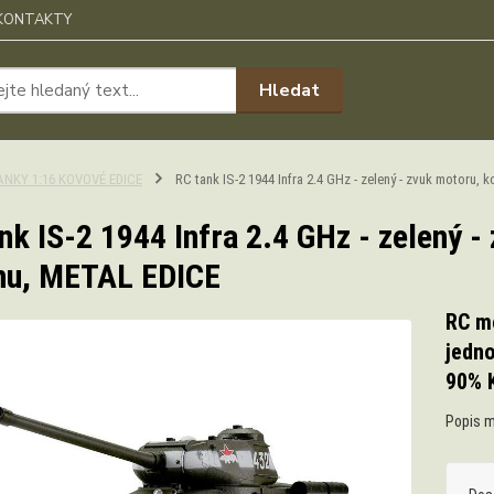
KONTAKTY
Hledat
ANKY 1:16 KOVOVÉ EDICE
RC tank IS-2 1944 Infra 2.4 GHz - zelený - zvuk motoru,
nk IS-2 1944 Infra 2.4 GHz - zelený -
nu, METAL EDICE
RC mo
jedno
90% 
Popis m