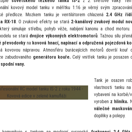
kopie
sovětského těžkého tanku IS-2
z 2. světové války. Ten
onální kovový model tanku v měřítku 1:16 je věrný svým zpracován
cké předloze. Mozkem tanku je ventilátorem chlazená
2.4 GHz řídí
ka RX-18
. O zvukové efekty se stará
2-kanálový zvukový modul no
 který simuluje střelbu, pohyb věže, nabíjení kanonu a chod motoru.
odelu se stará
dvojice výkonných elektromotorů
. Tažnou sílu přená
é převodovky
na
kovová hnací, napínací a odpružená pojezdová ko
á kovovou nápravou. Atmosféru burácejících motorů dovrší kouř 
 ze zabudovaného
generátoru kouře.
Celý vnitřek tanku je posazen 
spodní vany.
Tank je osazen ro
vlastnosti tanku n
vybavení na korbě/v
vyroben
z hliníku.
N
válečné maskován
doplňky a polepy.
č komunikuje s tankem na moderní evropské
frekvenci 2.4 GHz