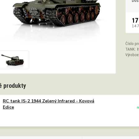
Dos
17
14 
Číslo pr
TANK:
I
Výrobce
 produkty
RC tank IS-2 1944 Zelený Infrared - Kovová
Edice
n