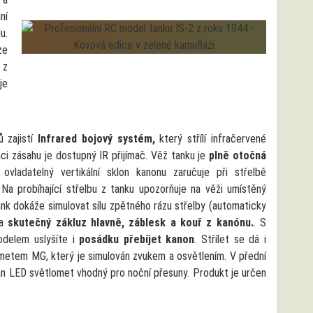
ní
u.
ze
 z
je
ů zajistí
Infrared bojový systém,
který střílí infračervené
aci zásahu je dostupný IR přijímač. Věž tanku je
plně otočná
 ovladatelný vertikální sklon kanonu zaručuje při střelbě
 Na probíhající střelbu z tanku upozorňuje na věži umístěný
ank dokáže simulovat sílu zpětného rázu střelby (automaticky
 a
skutečný zákluz hlavně, záblesk a kouř z kanónu.
. S
delem uslyšíte i
posádku přebíjet kanon
. Střílet se dá i
metem MG, který je simulován zvukem a osvětlením. V přední
lán LED světlomet vhodný pro noční přesuny. Produkt je určen