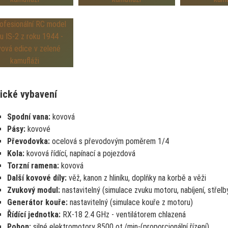
ické vybavení
Spodní vana:
kovová
Pásy:
kovové
Převodovka:
ocelová s převodovým poměrem 1/4
Kola:
kovová řídící, napínací a pojezdová
Torzní ramena:
kovová
Další kovové díly:
věž, kanon z hliníku, doplňky na korbě a věži
Zvukový modul:
nastavitelný (simulace zvuku motoru, nabíjení, střelb
Generátor kouře:
nastavitelný (simulace kouře z motoru)
Řídící jednotka:
RX-18 2.4 GHz - ventilátorem chlazená
Pohon:
silné elektromotory 8500 ot./min-(proporcionální řízení)