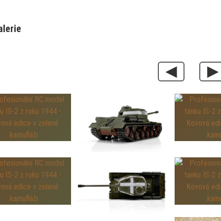
alerie
◀
▶