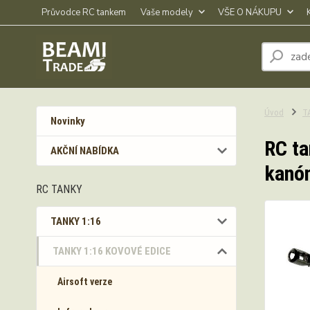
Průvodce RC tankem
Vaše modely
VŠE O NÁKUPU
Úvod
T
Novinky
RC ta
AKČNÍ NABÍDKA
kanó
RC TANKY
TANKY 1:16
TANKY 1:16 KOVOVÉ EDICE
Airsoft verze