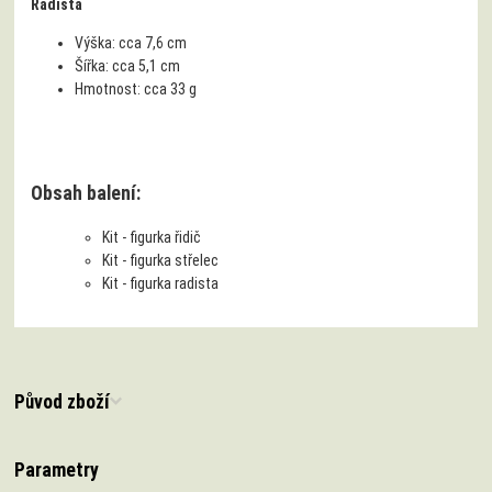
Radista
Výška:
cca 7,6 cm
Šířka:
cca 5,1 cm
Hmotnost:
cca 33 g
Obsah balení:
Kit - figurka řidič
Kit - figurka střelec
Kit - figurka radista
Původ zboží
Parametry