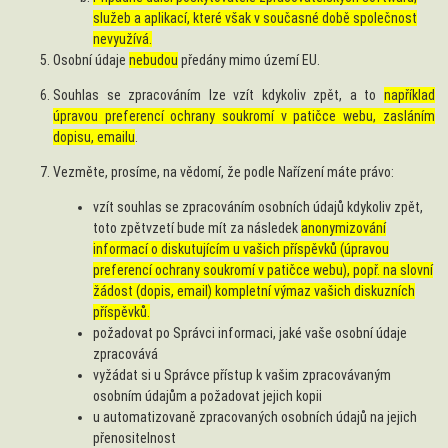
služeb a aplikací, které však v současné době společnost
nevyužívá.
Osobní údaje
nebudou
předány mimo území EU.
Souhlas se zpracováním lze vzít kdykoliv zpět, a to
například
úpravou preferencí ochrany soukromí v patičce webu, zasláním
dopisu, emailu
.
Vezměte, prosíme, na vědomí, že podle Nařízení máte právo:
vzít souhlas se zpracováním osobních údajů kdykoliv zpět,
toto zpětvzetí bude mít za následek
anonymizování
informací o diskutujícím u vašich příspěvků (úpravou
preferencí ochrany soukromí v patičce webu), popř. na slovní
žádost (dopis, email) kompletní výmaz vašich diskuzních
příspěvků.
požadovat po Správci informaci, jaké vaše osobní údaje
zpracovává
vyžádat si u Správce přístup k vašim zpracovávaným
osobním údajům a požadovat jejich kopii
u automatizovaně zpracovaných osobních údajů na jejich
přenositelnost