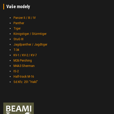
Vaše modely
Panzer II / III / IV
Panther
Tiger
Königstiger / Stürmtiger
StuG III
Jagdpanther / Jagdtiger
T-34
KV-1 / KV-2 / KV-7
M26 Pershing
M4A3 Sherman
IS-2
Half-track M-16
Sd.Kfz. 251 "Hakl"