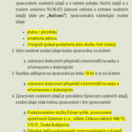
zpracováním osobních údajů a o volném pohybu těchto údajů a o
zrušení směrnice 95/46/ES (obecné nařízení o ochraně osobních
údajů) (dále jen
„Nařízení“
), zpracovával/a následující osobní
údaje:
jméno / přezdívku
emailovou adresu
fotografii (pokud poskytnete přes službu třetí strany).
Výše uvedené osobní údaje budou zpracovány za účelem:
zobrazení diskuzních příspěvků a komentářů na webu s
informacemi o diskutujícím
Souhlas udělujete na zpracování po dobu
10 let
a to za účelem:
zobrazení diskuzních příspěvků a komentářů na webu s
informacemi o diskutujícím
Zpracování osobních údajů je prováděno Správcem osobních údajů,
osobní údaje však mohou zpracovávat i tito zpracovatelé:
Poskytovatelem služby Eshop-rychle, provozované
společností Golemos s.r.o., sídlem Zátkovo nábřeží 448/73,
370 01, České Budějovice
Případně další poskytovatelé zpracovatelských softwarů,