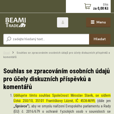
0
ks
za
0,00 Kč
Menu
Hledat
Úvod
Souhlas se zpracováním osobních údajů pro účely diskuzních příspěvků a
komentářů
Souhlas se zpracováním osobních údajů
pro účely diskuzních příspěvků a
komentářů
Udělujete tímto souhlas Společnost Miroslav Slavík, se sídlem
Úzká 250/10, 35101 Františkovy Lázně, IČ 45364699,
(dále jen
„Správce“
), aby ve smyslu nařízení Evropského parlamentu a Rady
(EU) č. 2016/679 o ochraně fyzických osob v souvislosti se