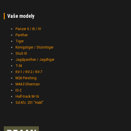
Vaše modely
Panzer II / III / IV
Panther
Tiger
Königstiger / Stürmtiger
StuG III
Jagdpanther / Jagdtiger
T-34
KV-1 / KV-2 / KV-7
M26 Pershing
M4A3 Sherman
IS-2
Half-track M-16
Sd.Kfz. 251 "Hakl"