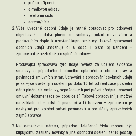
jméno, příjmení
e-mailovou adresu
telefonní číslo
adresu/sídlo
Výše uvedené osobní údaje je nutné zpracovat pro odbavení
objednávek a další plnění ze smlouvy, pokud mezi vámi a
prodávajícím dojde k uzavření kupní smlouvy. Takové zpracování
osobních údajů umožňuje čl. 6 odst. 1 písm. b) Nařízení –
zpracování je nezbytné pro splnění smlouvy.
Prodávající zpracovává tyto údaje rovněž za účelem evidence
smlouvy a případného budoucího uplatnění a obranu práv a
povinností smluvních stran. Uchování a zpracování osobních údajů
je za výše uvedeným účelem po dobu 10 let od realizace poslední
části plnění dle smlouvy, nepožaduje-li jiný právní předpis uchování
smluvní dokumentace po dobu delší. Takové zpracování je možné
na základě čl. 6 odst. 1 písm. c) a f) Nařízení – zpracování je
nezbytné pro splnění právní povinnosti a pro účely oprávněných
zájmů správce.
Na e-mailovou adresu, případně telefonní číslo mohou být
kupujícímu zasílány novinky a jiná obchodní sdělení, tento postup