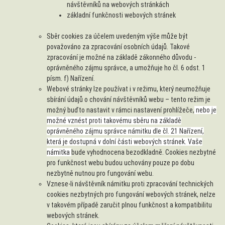
návštěvníků na webových stránkách
základní funkčnosti webových stránek
Sběr cookies za účelem uvedeným výše může být
považováno za zpracování osobních údajů. Takové
zpracování je možné na základě zákonného důvodu -
oprávněného zájmu správce, a umožňuje ho čl. 6 odst. 1
písm. f) Nařízení.
Webové stránky lze používat i v režimu, který neumožňuje
sbírání údajů o chování návštěvníků webu – tento režim je
možný buďto nastavit v rámci nastavení prohlížeče,
nebo je
možné vznést proti takovému sběru na základě
oprávněného zájmu správce námitku dle čl. 21 Nařízení,
která je dostupná v dolní části webových stránek. Vaše
námitka
bude vyhodnocena bezodkladně. Cookies nezbytné
pro funkčnost webu budou uchovány pouze po dobu
nezbytně nutnou pro fungování webu.
Vznese-li návštěvník námitku proti zpracování technických
cookies nezbytných pro fungování webových stránek, nelze
v takovém případě zaručit plnou funkčnost a kompatibilitu
webových stránek.