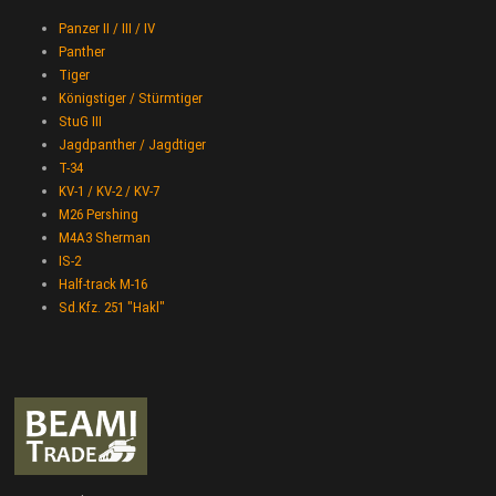
Panzer II / III / IV
Panther
Tiger
Königstiger / Stürmtiger
StuG III
Jagdpanther / Jagdtiger
T-34
KV-1 / KV-2 / KV-7
M26 Pershing
M4A3 Sherman
IS-2
Half-track M-16
Sd.Kfz. 251 "Hakl"