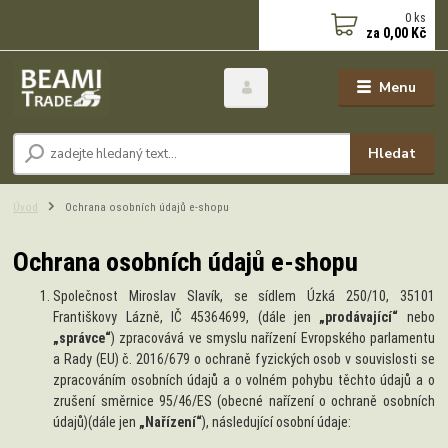
0
ks
za
0,00 Kč
Menu
Hledat
Úvod
Ochrana osobních údajů e-shopu
Ochrana osobních údajů e-shopu
Společnost Miroslav Slavík, se sídlem Úzká 250/10, 35101
Františkovy Lázně, IČ 45364699,
(dále jen
„prodávající“
nebo
„správce“
) zpracovává ve smyslu nařízení Evropského parlamentu
a Rady (EU) č. 2016/679 o ochraně fyzických osob v souvislosti se
zpracováním osobních údajů a o volném pohybu těchto údajů a o
zrušení směrnice 95/46/ES (obecné nařízení o ochraně osobních
údajů)(dále jen
„Nařízení“
), následující osobní údaje: