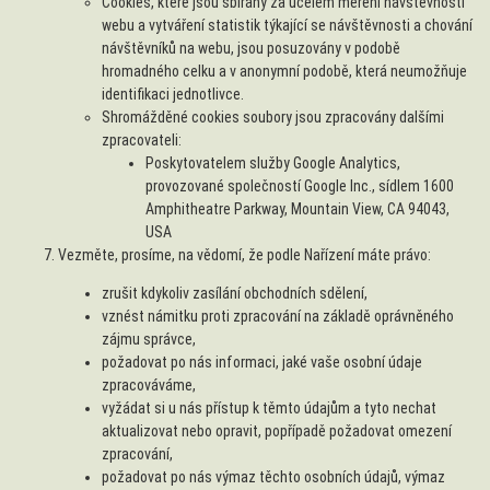
Cookies, které jsou sbírány za účelem měření návštěvnosti
webu a vytváření statistik týkající se návštěvnosti a chování
návštěvníků na webu, jsou posuzovány v podobě
hromadného celku a v anonymní podobě, která neumožňuje
identifikaci jednotlivce.
Shromážděné cookies soubory jsou zpracovány dalšími
zpracovateli:
Poskytovatelem služby Google Analytics,
provozované společností Google Inc., sídlem 1600
Amphitheatre Parkway, Mountain View, CA 94043,
USA
Vezměte, prosíme, na vědomí, že podle Nařízení máte právo:
zrušit kdykoliv zasílání obchodních sdělení,
vznést námitku proti zpracování na základě oprávněného
zájmu správce,
požadovat po nás informaci, jaké vaše osobní údaje
zpracováváme,
vyžádat si u nás přístup k těmto údajům a tyto nechat
aktualizovat nebo opravit, popřípadě požadovat omezení
zpracování,
požadovat po nás výmaz těchto osobních údajů, výmaz