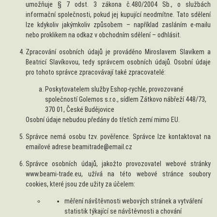
umožňuje § 7 odst. 3 zákona č.480/2004 Sb., o službách
informační společnosti, pokud jej kupující neodmítne. Tato sdělení
lze kdykoliv jakýmkoliv způsobem – například zasláním e-mailu
nebo proklikem na odkaz v obchodním sdělení – odhlásit.
Zpracování osobních údajů je prováděno
Miroslavem Slavíkem a
Beatricí Slavíkovou, tedy správcem osobních ú
dajů. Osobní údaje
pro tohoto správce zpracovávají také zpracovatelé:
Poskytovatelem služby Eshop-rychle, provozované
společností Golemos s.r.o., sídlem Zátkovo nábřeží 448/73,
370 01, České Budějovice
Osobní údaje nebudou předány do třetích zemí mimo EU.
Správce nemá osobu tzv. pověřence. Správce lze kontaktovat na
emailové adrese beamitrade@email.cz
Správce osobních údajů, jakožto provozovatel webové stránky
www.beami-trade.eu, užívá na této webové stránce soubory
cookies, které jsou zde užity za účelem:
měření návštěvnosti webových stránek a vytváření
statistik týkající se návštěvnosti a chování