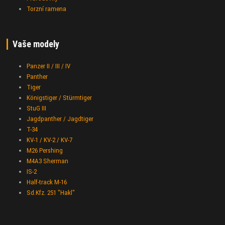
Torzní ramena
Vaše modely
Panzer II / III / IV
Panther
Tiger
Königstiger / Stürmtiger
StuG III
Jagdpanther / Jagdtiger
T-34
KV-1 / KV-2 / KV-7
M26 Pershing
M4A3 Sherman
IS-2
Half-track M-16
Sd.Kfz. 251 "Hakl"