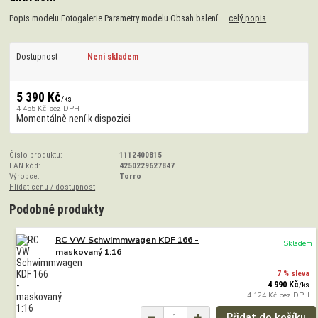
Popis modelu Fotogalerie Parametry modelu Obsah balení ...
celý popis
Dostupnost
Není skladem
5 390 Kč
/
ks
4 455 Kč
bez DPH
Momentálně není k dispozici
Číslo produktu:
1112400815
EAN kód:
4250229627847
Výrobce:
Torro
Hlídat cenu / dostupnost
Podobné produkty
RC VW Schwimmwagen KDF 166 -
Skladem
maskovaný 1:16
7 % sleva
4 990 Kč
/
ks
4 124 Kč
bez DPH
Přidat do košíku