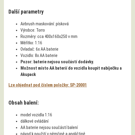
Další parametry
Airbrush maskování:
písková
Výrobce:
Torro
Rozměry:
cca 400x160x250 v mm
Měřítko:
1:16
Ovladač:
6x AA baterie
Vozidlo:
8x AA baterie
Pozor: baterie nejsou součástí dodávky.
Možnost místo AA baterií do vozidla koupit nabíječku a
Akupack
Lze objednat pod číslem položky: SP-20001
Obsah balení:
model vozidla 1:16
dálkové ovládání
AA baterie nejsou součástí balení
návod k použití v němčině a angličtině