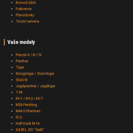
Kovové části
Frekvence
Převodovky
Torzní ramena
Vaše modely
Panzer II / III / IV
Panther
Tiger
Königstiger / Stürmtiger
StuG III
Jagdpanther / Jagdtiger
T-34
KV-1 / KV-2 / KV-7
M26 Pershing
M4A3 Sherman
IS-2
Half-track M-16
Sd.Kfz. 251 "Hakl"