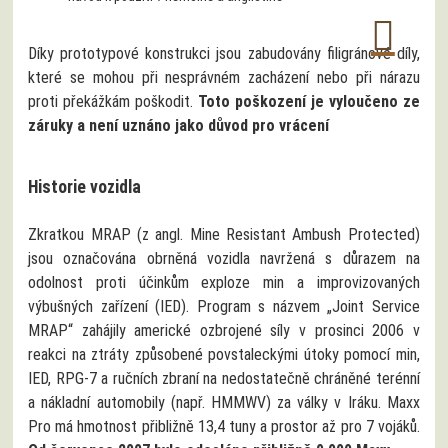
Díky prototypové konstrukci jsou zabudovány filigránové díly,
které se mohou při nesprávném zacházení nebo při nárazu
proti překážkám poškodit.
Toto poškození je vyloučeno ze
záruky a není uznáno jako důvod pro vrácení
Historie vozidla
Zkratkou MRAP (z angl. Mine Resistant Ambush Protected)
jsou označována obrněná vozidla navržená s důrazem na
odolnost proti účinkům exploze min a improvizovaných
výbušných zařízení (IED). Program s názvem „Joint Service
MRAP“ zahájily americké ozbrojené síly v prosinci 2006 v
reakci na ztráty způsobené povstaleckými útoky pomocí min,
IED, RPG-7 a ručních zbraní na nedostatečně chráněné terénní
a nákladní automobily (např. HMMWV) za války v Iráku. Maxx
Pro má hmotnost přibližně 13,4 tuny a prostor až pro 7 vojáků.