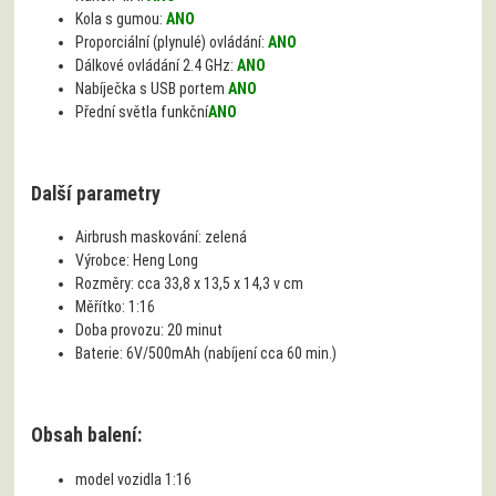
Kola s gumou:
ANO
Proporciální (plynulé) ovládání:
ANO
Dálkové ovládání 2.4 GHz:
ANO
Nabíječka s USB portem
ANO
Přední světla funkční
ANO
Další parametry
Airbrush maskování:
zelená
Výrobce:
Heng Long
Rozměry:
cca 33,8 x 13,5 x 14,3 v cm
Měřítko:
1:16
Doba provozu:
20 minut
Baterie:
6V/500mAh (nabíjení cca 60 min.)
Obsah balení:
model vozidla 1:16