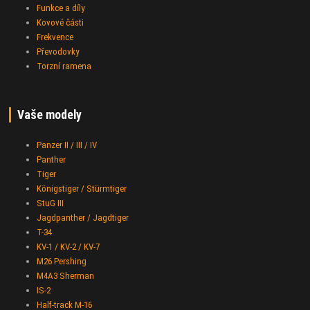
Funkce a díly
Kovové části
Frekvence
Převodovky
Torzní ramena
Vaše modely
Panzer II / III / IV
Panther
Tiger
Königstiger / Stürmtiger
StuG III
Jagdpanther / Jagdtiger
T-34
KV-1 / KV-2 / KV-7
M26 Pershing
M4A3 Sherman
IS-2
Half-track M-16