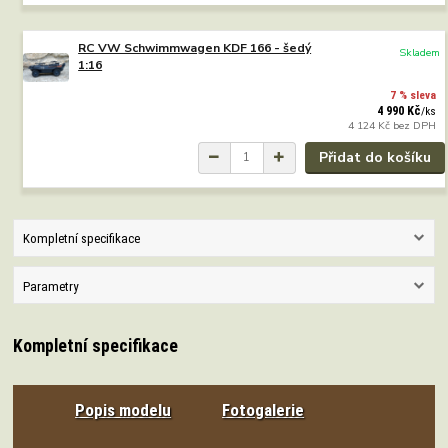
RC VW Schwimmwagen KDF 166 - šedý
Skladem
1:16
7 % sleva
4 990 Kč
/
ks
4 124 Kč
bez DPH
Přidat do košíku
Kompletní specifikace
Parametry
Kompletní specifikace
Popis modelu
Fotogalerie