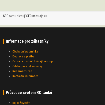
SEO
webu sledují
SEO nástroje
.cz
Informace pro zákazníky
Obchodní podmínky
Doprava a platba
Ochrana osobních údajů e-shopu
Odstoupení od smlouvy
Reklamační řád
Kontaktní informace
Průvodce světem RC tanků
Bojový systém