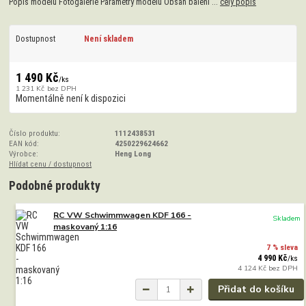
Popis modelu Fotogalerie Parametry modelu Obsah balení ...
celý popis
Dostupnost
Není skladem
1 490 Kč
/
ks
1 231 Kč
bez DPH
Momentálně není k dispozici
Číslo produktu:
1112438531
EAN kód:
4250229624662
Výrobce:
Heng Long
Hlídat cenu / dostupnost
Podobné produkty
RC VW Schwimmwagen KDF 166 -
Skladem
maskovaný 1:16
7 % sleva
4 990 Kč
/
ks
4 124 Kč
bez DPH
Přidat do košíku