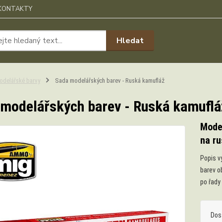
KONTAKTY
Hledat
odelářské barvy
Sada modelářských barev - Ruská kamufláž
modelářských barev - Ruská kamuflá
Mode
na ru
Popis v
barev o
po řady 
Dos