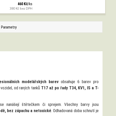
460 Kč
/
ks
380 Kč
bez DPH
Parametry
esionálních modelářských barev
obsahuje 6 barev pro
 vozidel, od raných tanků
T17 až po řady T34, KV1, IS a T-
 se nanášejí štětečkem či sprejem. Všechny barvy jsou
odě, bez zápachu a netoxické
. Odhadovaná doba schnutí je