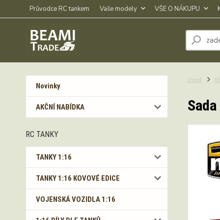
Průvodce RC tankem
Vaše modely
VŠE O NÁKUPU
Úvod
M
Novinky
Sada 
AKČNÍ NABÍDKA
RC TANKY
TANKY 1:16
TANKY 1:16 KOVOVÉ EDICE
VOJENSKÁ VOZIDLA 1:16