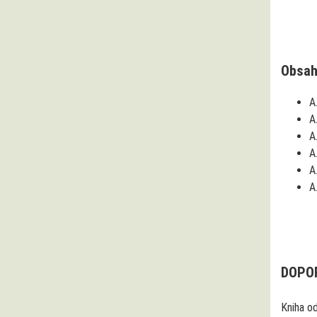
Obsah
A
A
A
A
A
A
DOPOR
Kniha o