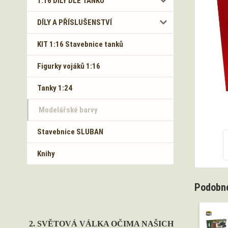
1:16 DÍLY DLE TANKŮ
DÍLY A PŘÍSLUŠENSTVÍ
KIT 1:16 Stavebnice tanků
Figurky vojáků 1:16
Tanky 1:24
Modelářské barvy
Stavebnice SLUBAN
Knihy
Podobné
2. SVĚTOVÁ VÁLKA OČIMA NAŠICH