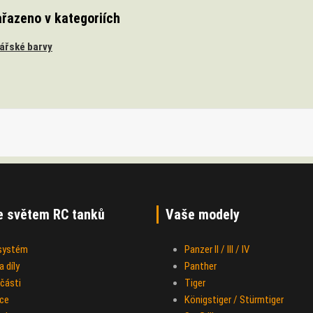
ařazeno v kategoriích
ářské barvy
e světem RC tanků
Vaše modely
 systém
Panzer II / III / IV
 díly
Panther
části
Tiger
ce
Königstiger / Stürmtiger