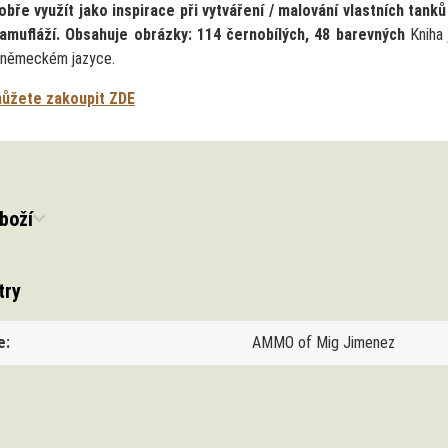
obře využít jako inspirace při vytváření / malování vlastních tanků
kamufláží. Obsahuje obrázky: 114 černobílých, 48 barevných
Kniha 
 německém jazyce.
můžete zakoupit ZDE
boží
try
e
AMMO of Mig Jimenez