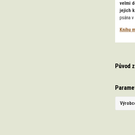
velmi d
jejich 
psána v
Knihu 
Původ z
Parame
Výrobc