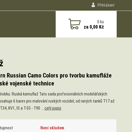
Přihlášení
0
ks
za
0,00 Kč
ž
rn Russian Camo Colors pro tvorbu kamufláže
ské vojenské technice
ýrobku: Ruská kamuflaž Tato sada profesionálních modelářských
bsahuje 6 barev pro malování ruských vozidel, od raných tanků T17 až
T34, KV1, IS a T-55 - T90 ...
celý popis
tupnost
Není skladem