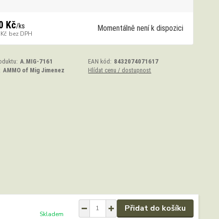
0 Kč
/
ks
Momentálně není k dispozici
 Kč
bez DPH
oduktu:
A.MIG-7161
EAN kód:
8432074071617
:
AMMO of Mig Jimenez
Hlídat cenu / dostupnost
Přidat do košíku
Skladem