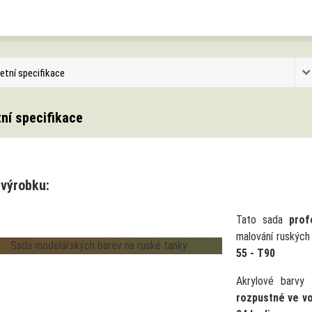
etní specifikace
ní specifikace
 výrobku:
Tato sada
prof
malování ruských
55 - T90
Akrylové barvy
rozpustné ve v