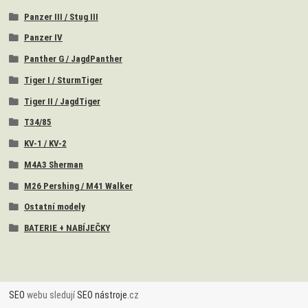
Panzer III / Stug III
Panzer IV
Panther G / JagdPanther
Tiger I / SturmTiger
Tiger II / JagdTiger
T34/85
KV-1 / KV-2
M4A3 Sherman
M26 Pershing / M41 Walker
Ostatní modely
BATERIE + NABÍJEČKY
SEO
webu sledují
SEO nástroje
.cz