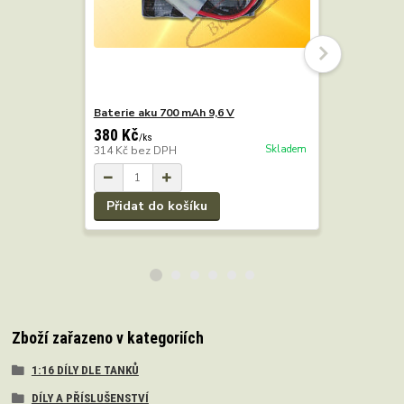
Baterie aku 700 mAh 9,6 V
RC tank Pa
Forces of 
380 Kč
/
ks
Skladem
314 Kč
bez DPH
3 290 Kč
2 719 Kč
b
Přidat do košíku
Zboží zařazeno v kategoriích
1:16 DÍLY DLE TANKŮ
DÍLY A PŘÍSLUŠENSTVÍ