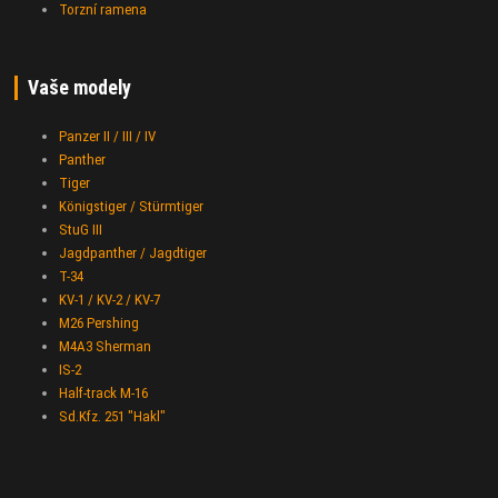
Torzní ramena
Vaše modely
Panzer II / III / IV
Panther
Tiger
Königstiger / Stürmtiger
StuG III
Jagdpanther / Jagdtiger
T-34
KV-1 / KV-2 / KV-7
M26 Pershing
M4A3 Sherman
IS-2
Half-track M-16
Sd.Kfz. 251 "Hakl"