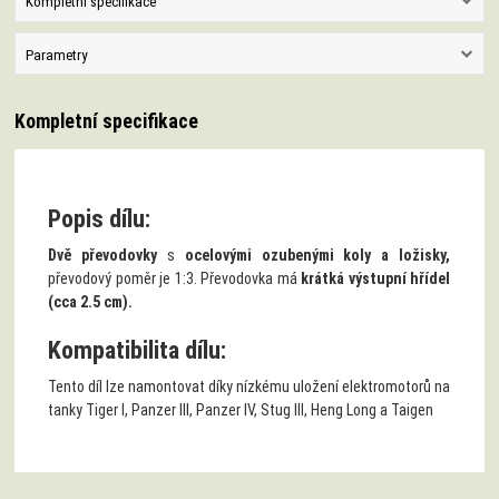
Kompletní specifikace
Parametry
Kompletní specifikace
Popis dílu:
Dvě převodovky
s
ocelovými ozubenými koly a ložisky,
převodový poměr je 1:3. Převodovka má
krátká výstupní hřídel
(cca 2.5 cm).
Kompatibilita dílu:
Tento díl lze namontovat díky nízkému uložení elektromotorů na
tanky Tiger I, Panzer III, Panzer IV, Stug III, Heng Long a Taigen