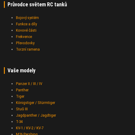
Průvodce světem RC tanků
Bojový systém
Funkce a díly
Kovové části
Frekvence
Převodovky
Torzní ramena
Vaše modely
Panzer II / III / IV
Panther
Tiger
Königstiger / Stürmtiger
StuG III
Jagdpanther / Jagdtiger
T-34
KV-1 / KV-2 / KV-7
M26 Pershing