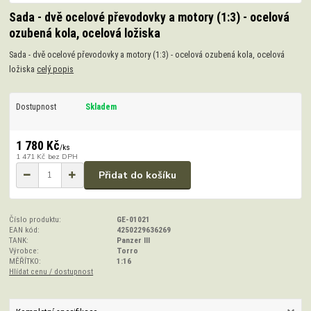
Sada - dvě ocelové převodovky a motory (1:3) - ocelová
ozubená kola, ocelová ložiska
Sada - dvě ocelové převodovky a motory (1:3) - ocelová ozubená kola, ocelová
ložiska
celý popis
Dostupnost
Skladem
1 780 Kč
/
ks
1 471 Kč
bez DPH
Přidat do košíku
Číslo produktu:
GE-01021
EAN kód:
4250229636269
TANK:
Panzer III
Výrobce:
Torro
MĚŘÍTKO:
1:16
Hlídat cenu / dostupnost