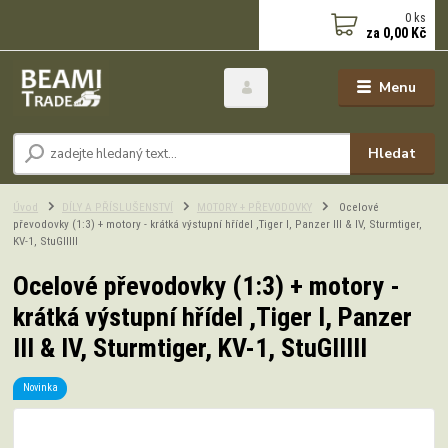
0
ks
za
0,00 Kč
Menu
Hledat
Úvod
DÍLY A PŘÍSLUŠENSTVÍ
MOTORY + PŘEVODOVKY
Ocelové
převodovky (1:3) + motory - krátká výstupní hřídel ,Tiger I, Panzer III & IV, Sturmtiger,
KV-1, StuGIIIII
Ocelové převodovky (1:3) + motory -
krátká výstupní hřídel ,Tiger I, Panzer
III & IV, Sturmtiger, KV-1, StuGIIIII
Novinka