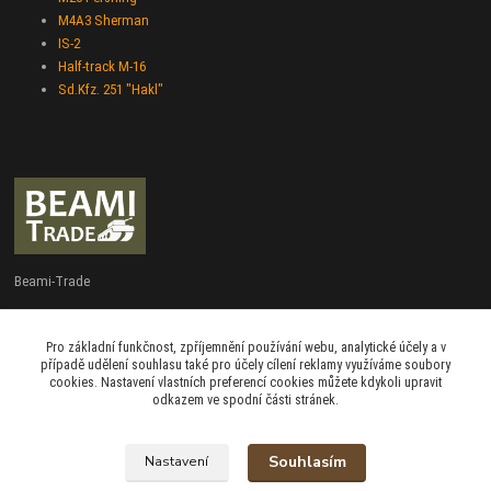
M4A3 Sherman
IS-2
Half-track M-16
Sd.Kfz. 251 "Hakl"
Beami-Trade
+420 775 427 778
Pro základní funkčnost, zpříjemnění používání webu, analytické účely a v
Po - Pá 9:00 - 16:00
případě udělení souhlasu také pro účely cílení reklamy využíváme soubory
cookies. Nastavení vlastních preferencí cookies můžete kdykoli upravit
admin@beami-trade.cz
odkazem ve spodní části stránek.
Souhlasím
Nastavení