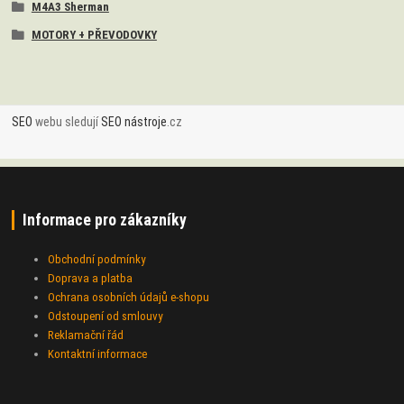
M4A3 Sherman
MOTORY + PŘEVODOVKY
SEO
webu sledují
SEO nástroje
.cz
Informace pro zákazníky
Obchodní podmínky
Doprava a platba
Ochrana osobních údajů e-shopu
Odstoupení od smlouvy
Reklamační řád
Kontaktní informace