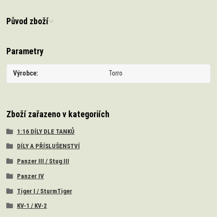
Původ zboží
Parametry
Výrobce
Torro
Zboží zařazeno v kategoriích
1:16 DÍLY DLE TANKŮ
DÍLY A PŘÍSLUŠENSTVÍ
Panzer III / Stug III
Panzer IV
Tiger I / SturmTiger
KV-1 / KV-2