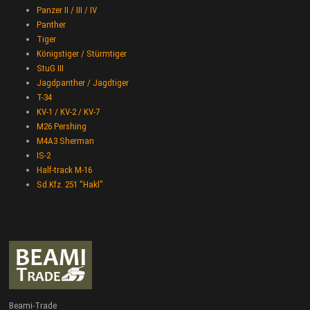
Panzer II / III / IV
Panther
Tiger
Königstiger / Stürmtiger
StuG III
Jagdpanther / Jagdtiger
T-34
KV-1 / KV-2 / KV-7
M26 Pershing
M4A3 Sherman
IS-2
Half-track M-16
Sd.Kfz. 251 "Hakl"
Beami-Trade